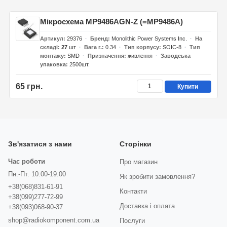
Мікросхема MP9486AGN-Z (=MP9486A)
Артикул
29376
Бренд
Monolithic Power Systems Inc.
На
складі
27
шт
Вага г.
0.34
Тип корпусу
SOIC-8
Тип
монтажу
SMD
Призначення
живлення
Заводська
упаковка
2500шт.
65 грн.
Купити
Зв'язатися з нами
Сторінки
Час роботи
Про магазин
Пн.-Пт. 10.00-19.00
Як зробити замовлення?
+38(068)831-61-91
Контакти
+38(099)277-72-99
Доставка і оплата
+38(093)068-90-37
shop@radiokomponent.com.ua
Послуги