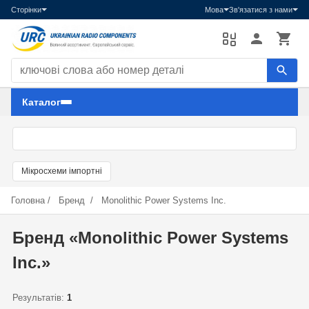
Сторінки
Мова
Зв'язатися з нами
Пошук компонентів
Каталог
Мікросхеми імпортні
Головна
/
Бренд
/
Monolithic Power Systems Inc.
Бренд «Monolithic Power Systems
Inc.»
Результатів:
1