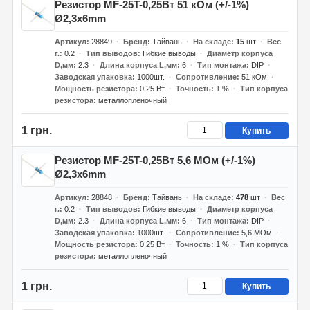
Резистор MF-25T-0,25Вт 51 кОм (+/-1%)
Ø2,3x6mm
Артикул
28849
Бренд
Тайвань
На складе
15
шт
Вес
г.
0.2
Тип выводов
Гибкие выводы
Диаметр корпуса
D,мм
2.3
Длина корпуса L,мм
6
Тип монтажа
DIP
Заводская упаковка
1000шт.
Сопротивление
51 кОм
Мощность резистора
0,25 Вт
Точность
1 %
Тип корпуса
резистора
металлопленочный
1 грн.
Купить
Резистор MF-25T-0,25Вт 5,6 МОм (+/-1%)
Ø2,3x6mm
Артикул
28848
Бренд
Тайвань
На складе
478
шт
Вес
г.
0.2
Тип выводов
Гибкие выводы
Диаметр корпуса
D,мм
2.3
Длина корпуса L,мм
6
Тип монтажа
DIP
Заводская упаковка
1000шт.
Сопротивление
5,6 МОм
Мощность резистора
0,25 Вт
Точность
1 %
Тип корпуса
резистора
металлопленочный
1 грн.
Купить