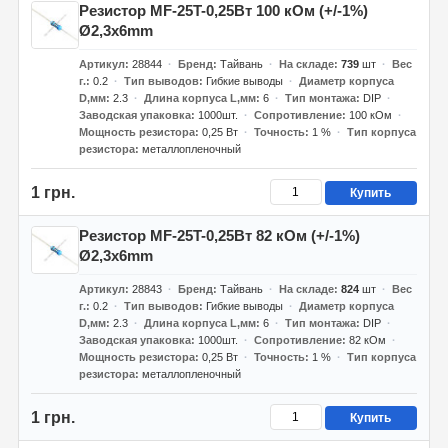
Резистор MF-25T-0,25Вт 100 кОм (+/-1%)
Ø2,3x6mm
Артикул
28844
Бренд
Тайвань
На складе
739
шт
Вес
г.
0.2
Тип выводов
Гибкие выводы
Диаметр корпуса
D,мм
2.3
Длина корпуса L,мм
6
Тип монтажа
DIP
Заводская упаковка
1000шт.
Сопротивление
100 кОм
Мощность резистора
0,25 Вт
Точность
1 %
Тип корпуса
резистора
металлопленочный
1 грн.
Купить
Резистор MF-25T-0,25Вт 82 кОм (+/-1%)
Ø2,3x6mm
Артикул
28843
Бренд
Тайвань
На складе
824
шт
Вес
г.
0.2
Тип выводов
Гибкие выводы
Диаметр корпуса
D,мм
2.3
Длина корпуса L,мм
6
Тип монтажа
DIP
Заводская упаковка
1000шт.
Сопротивление
82 кОм
Мощность резистора
0,25 Вт
Точность
1 %
Тип корпуса
резистора
металлопленочный
1 грн.
Купить