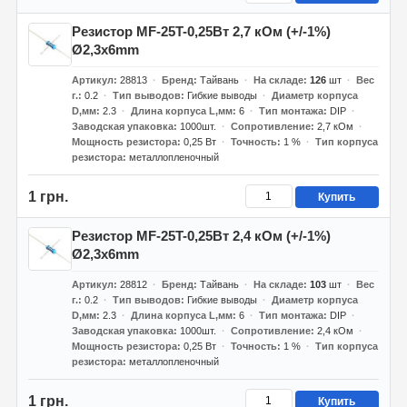
Резистор MF-25T-0,25Вт 2,7 кОм (+/-1%)
Ø2,3x6mm
Артикул
28813
Бренд
Тайвань
На складе
126
шт
Вес
г.
0.2
Тип выводов
Гибкие выводы
Диаметр корпуса
D,мм
2.3
Длина корпуса L,мм
6
Тип монтажа
DIP
Заводская упаковка
1000шт.
Сопротивление
2,7 кОм
Мощность резистора
0,25 Вт
Точность
1 %
Тип корпуса
резистора
металлопленочный
1 грн.
Купить
Резистор MF-25T-0,25Вт 2,4 кОм (+/-1%)
Ø2,3x6mm
Артикул
28812
Бренд
Тайвань
На складе
103
шт
Вес
г.
0.2
Тип выводов
Гибкие выводы
Диаметр корпуса
D,мм
2.3
Длина корпуса L,мм
6
Тип монтажа
DIP
Заводская упаковка
1000шт.
Сопротивление
2,4 кОм
Мощность резистора
0,25 Вт
Точность
1 %
Тип корпуса
резистора
металлопленочный
1 грн.
Купить