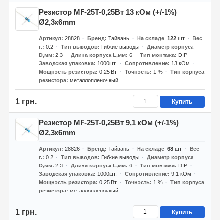
Резистор MF-25T-0,25Вт 13 кОм (+/-1%)
Ø2,3x6mm
Артикул
28828
Бренд
Тайвань
На складе
122
шт
Вес
г.
0.2
Тип выводов
Гибкие выводы
Диаметр корпуса
D,мм
2.3
Длина корпуса L,мм
6
Тип монтажа
DIP
Заводская упаковка
1000шт.
Сопротивление
13 кОм
Мощность резистора
0,25 Вт
Точность
1 %
Тип корпуса
резистора
металлопленочный
1 грн.
Купить
Резистор MF-25T-0,25Вт 9,1 кОм (+/-1%)
Ø2,3x6mm
Артикул
28826
Бренд
Тайвань
На складе
68
шт
Вес
г.
0.2
Тип выводов
Гибкие выводы
Диаметр корпуса
D,мм
2.3
Длина корпуса L,мм
6
Тип монтажа
DIP
Заводская упаковка
1000шт.
Сопротивление
9,1 кОм
Мощность резистора
0,25 Вт
Точность
1 %
Тип корпуса
резистора
металлопленочный
1 грн.
Купить