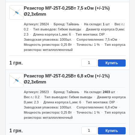
Резистор MF-25T-0,25Вт 7,5 кОм (+/-1%)
Ø2,3x6mm
Артикул
28824
Бренд
Тайвань
На складе
1
шт
Вес г.
0.2
Тип выводов
Гибкие выводы
Диаметр корпуса D,мм
2.3
Длина корпуса L,мм
6
Тип монтажа
DIP
Заводская упаковка
1000шт.
Сопротивление
7,5 кОм
Мощность резистора
0,25 Вт
Точность
1 %
Тип корпуса
резистора
металлопленочный
1 грн.
Купить
Резистор MF-25T-0,25Вт 6,8 кОм (+/-1%)
Ø2,3x6mm
Артикул
28823
Бренд
Тайвань
На складе
2403
шт
Вес г.
0.2
Тип выводов
Гибкие выводы
Диаметр корпуса
D,мм
2.3
Длина корпуса L,мм
6
Тип монтажа
DIP
Заводская упаковка
1000шт.
Сопротивление
6,8 кОм
Мощность резистора
0,25 Вт
Точность
1 %
Тип корпуса
резистора
металлопленочный
1 грн.
Купить