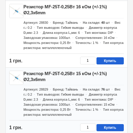
Резистор MF-25T-0,25Вт 16 кОм (+/-1%)
Ø2,3x6mm
Артикул
28830
Бренд
Тайвань
На складе
40
шт
Вес
г.
0.2
Тип выводов
Гибкие выводы
Диаметр корпуса
D,мм
2.3
Длина корпуса L,мм
6
Тип монтажа
DIP
Заводская упаковка
1000шт.
Сопротивление
16 кОм
Мощность резистора
0,25 Вт
Точность
1 %
Тип корпуса
резистора
металлопленочный
1 грн.
Купить
Резистор MF-25T-0,25Вт 15 кОм (+/-1%)
Ø2,3x6mm
Артикул
28829
Бренд
Тайвань
На складе
76
шт
Вес
г.
0.2
Тип выводов
Гибкие выводы
Диаметр корпуса
D,мм
2.3
Длина корпуса L,мм
6
Тип монтажа
DIP
Заводская упаковка
1000шт.
Сопротивление
15 кОм
Мощность резистора
0,25 Вт
Точность
1 %
Тип корпуса
резистора
металлопленочный
1 грн.
Купить