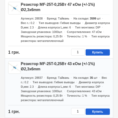
Резистор MF-25T-0,25Вт 47 кОм (+/-1%)
Ø2,3x6mm
Артикул
28838
Бренд
Тайвань
На складе
3599
шт
Вес г.
0.2
Тип выводов
Гибкие выводы
Диаметр корпуса
D,мм
2.3
Длина корпуса L,мм
6
Тип монтажа
DIP
Заводская упаковка
1000шт.
Сопротивление
47 кОм
Мощность резистора
0,25 Вт
Точность
1 %
Тип корпуса
резистора
металлопленочный
1 грн.
Купить
Резистор MF-25T-0,25Вт 43 кОм (+/-1%)
Ø2,3x6mm
Артикул
28837
Бренд
Тайвань
На складе
35
шт
Вес
г.
0.2
Тип выводов
Гибкие выводы
Диаметр корпуса
D,мм
2.3
Длина корпуса L,мм
6
Тип монтажа
DIP
Заводская упаковка
1000шт.
Сопротивление
43 кОм
Мощность резистора
0,25 Вт
Точность
1 %
Тип корпуса
резистора
металлопленочный
1 грн.
Купить