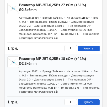
Резистор MF-25T-0,25Вт 27 кОм (+/-1%)
Ø2,3x6mm
Артикул
28834
Бренд
Тайвань
На складе
118
шт
Вес
г.
0.2
Тип выводов
Гибкие выводы
Диаметр корпуса
D,мм
2.3
Длина корпуса L,мм
6
Тип монтажа
DIP
Заводская упаковка
1000шт.
Сопротивление
27 кОм
Мощность резистора
0,25 Вт
Точность
1 %
Тип корпуса
резистора
металлопленочный
1 грн.
Купить
Резистор MF-25T-0,25Вт 18 кОм (+/-1%)
Ø2,3x6mm
Артикул
28831
Бренд
Тайвань
На складе
148
шт
Вес
г.
0.2
Тип выводов
Гибкие выводы
Диаметр корпуса
D,мм
2.3
Длина корпуса L,мм
6
Тип монтажа
DIP
Заводская упаковка
1000шт.
Сопротивление
18 кОм
Мощность резистора
0,25 Вт
Точность
1 %
Тип корпуса
резистора
металлопленочный
1 грн.
Купить