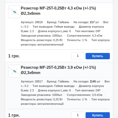
Резистор MF-25T-0,25Вт 4,3 кОм (+/-1%)
Ø2,3x6mm
Артикул
28818
Бренд
Тайвань
На складе
217
шт
Вес
г.
0.2
Тип выводов
Гибкие выводы
Диаметр корпуса
D,мм
2.3
Длина корпуса L,мм
6
Тип монтажа
DIP
Заводская упаковка
1000шт.
Сопротивление
4,3 кОм
Мощность резистора
0,25 Вт
Точность
1 %
Тип корпуса
резистора
металлопленочный
1 грн.
Купить
Резистор MF-25T-0,25Вт 3,9 кОм (+/-1%)
Ø2,3x6mm
Артикул
28817
Бренд
Тайвань
На складе
1145
шт
Вес
г.
0.2
Тип выводов
Гибкие выводы
Диаметр корпуса
D,мм
2.3
Длина корпуса L,мм
6
Тип монтажа
DIP
Заводская упаковка
1000шт.
Сопротивление
3,9 кОм
Мощность резистора
0,25 Вт
Точность
1 %
Тип корпуса
резистора
металлопленочный
1 грн.
Купить