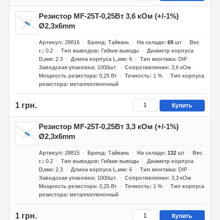
Резистор MF-25T-0,25Вт 3,6 кОм (+/-1%)
Ø2,3x6mm
Артикул
28816
Бренд
Тайвань
На складе
69
шт
Вес
г.
0.2
Тип выводов
Гибкие выводы
Диаметр корпуса
D,мм
2.3
Длина корпуса L,мм
6
Тип монтажа
DIP
Заводская упаковка
1000шт.
Сопротивление
3,6 кОм
Мощность резистора
0,25 Вт
Точность
1 %
Тип корпуса
резистора
металлопленочный
1 грн.
Купить
Резистор MF-25T-0,25Вт 3,3 кОм (+/-1%)
Ø2,3x6mm
Артикул
28815
Бренд
Тайвань
На складе
132
шт
Вес
г.
0.2
Тип выводов
Гибкие выводы
Диаметр корпуса
D,мм
2.3
Длина корпуса L,мм
6
Тип монтажа
DIP
Заводская упаковка
1000шт.
Сопротивление
3,3 кОм
Мощность резистора
0,25 Вт
Точность
1 %
Тип корпуса
резистора
металлопленочный
1 грн.
Купить