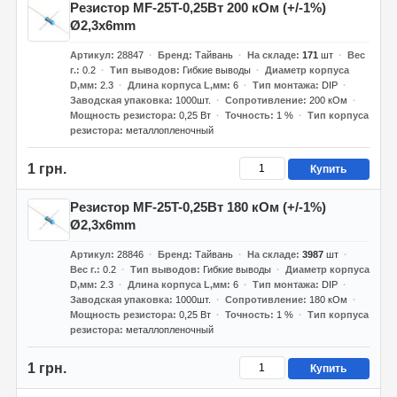
Резистор MF-25T-0,25Вт 200 кОм (+/-1%)
Ø2,3x6mm
Артикул
28847
Бренд
Тайвань
На складе
171
шт
Вес
г.
0.2
Тип выводов
Гибкие выводы
Диаметр корпуса
D,мм
2.3
Длина корпуса L,мм
6
Тип монтажа
DIP
Заводская упаковка
1000шт.
Сопротивление
200 кОм
Мощность резистора
0,25 Вт
Точность
1 %
Тип корпуса
резистора
металлопленочный
1 грн.
Купить
Резистор MF-25T-0,25Вт 180 кОм (+/-1%)
Ø2,3x6mm
Артикул
28846
Бренд
Тайвань
На складе
3987
шт
Вес г.
0.2
Тип выводов
Гибкие выводы
Диаметр корпуса
D,мм
2.3
Длина корпуса L,мм
6
Тип монтажа
DIP
Заводская упаковка
1000шт.
Сопротивление
180 кОм
Мощность резистора
0,25 Вт
Точность
1 %
Тип корпуса
резистора
металлопленочный
1 грн.
Купить