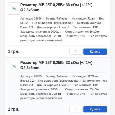
Резистор MF-25T-0,25Вт 36 кОм (+/-1%)
Ø2,3x6mm
Артикул
28836
Бренд
Тайвань
На складе
71
шт
Вес
г.
0.2
Тип выводов
Гибкие выводы
Диаметр корпуса
D,мм
2.3
Длина корпуса L,мм
6
Тип монтажа
DIP
Заводская упаковка
1000шт.
Сопротивление
36 кОм
Мощность резистора
0,25 Вт
Точность
1 %
Тип корпуса
резистора
металлопленочный
1 грн.
Купить
Резистор MF-25T-0,25Вт 33 кОм (+/-1%)
Ø2,3x6mm
Артикул
28835
Бренд
Тайвань
На складе
5283
шт
Вес г.
0.2
Тип выводов
Гибкие выводы
Диаметр корпуса
D,мм
2.3
Длина корпуса L,мм
6
Тип монтажа
DIP
Заводская упаковка
1000шт.
Сопротивление
33 кОм
Мощность резистора
0,25 Вт
Точность
1 %
Тип корпуса
резистора
металлопленочный
1 грн.
Купить