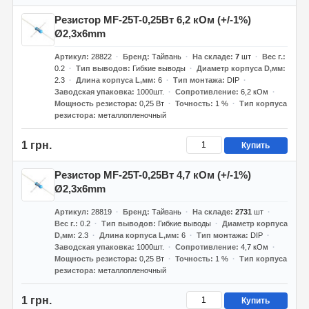
Резистор MF-25T-0,25Вт 6,2 кОм (+/-1%)
Ø2,3x6mm
Артикул
28822
Бренд
Тайвань
На складе
7
шт
Вес г.
0.2
Тип выводов
Гибкие выводы
Диаметр корпуса D,мм
2.3
Длина корпуса L,мм
6
Тип монтажа
DIP
Заводская упаковка
1000шт.
Сопротивление
6,2 кОм
Мощность резистора
0,25 Вт
Точность
1 %
Тип корпуса
резистора
металлопленочный
1 грн.
Купить
Резистор MF-25T-0,25Вт 4,7 кОм (+/-1%)
Ø2,3x6mm
Артикул
28819
Бренд
Тайвань
На складе
2731
шт
Вес г.
0.2
Тип выводов
Гибкие выводы
Диаметр корпуса
D,мм
2.3
Длина корпуса L,мм
6
Тип монтажа
DIP
Заводская упаковка
1000шт.
Сопротивление
4,7 кОм
Мощность резистора
0,25 Вт
Точность
1 %
Тип корпуса
резистора
металлопленочный
1 грн.
Купить