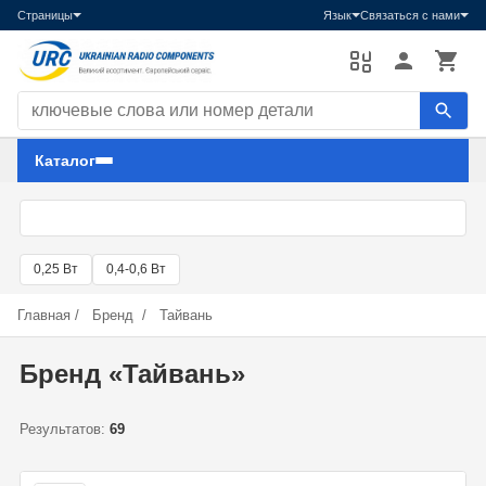
Страницы
Язык
Связаться с нами
Поиск компонентов
Каталог
0,25 Вт
0,4-0,6 Вт
Главная
/
Бренд
/
Тайвань
Бренд «Тайвань»
Результатов:
69