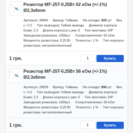
Резистор MF-25T-0,25Вт 62 кОм (+/-1%)
Ø2,3x6mm
Артикул
28840
Бренд
Тайвань
На складе
929
шт
Вес
г.
0.2
Тип выводов
Гибкие выводы
Диаметр корпуса
D,мм
2.3
Длина корпуса L,мм
6
Тип монтажа
DIP
Заводская упаковка
1000шт.
Сопротивление
62 кОм
Мощность резистора
0,25 Вт
Точность
1 %
Тип корпуса
резистора
металлопленочный
1 грн.
Купить
Резистор MF-25T-0,25Вт 56 кОм (+/-1%)
Ø2,3x6mm
Артикул
28839
Бренд
Тайвань
На складе
896
шт
Вес
г.
0.2
Тип выводов
Гибкие выводы
Диаметр корпуса
D,мм
2.3
Длина корпуса L,мм
6
Тип монтажа
DIP
Заводская упаковка
1000шт.
Сопротивление
56 кОм
Мощность резистора
0,25 Вт
Точность
1 %
Тип корпуса
резистора
металлопленочный
1 грн.
Купить