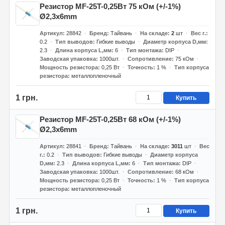
Резистор MF-25T-0,25Вт 75 кОм (+/-1%)
Ø2,3x6mm
Артикул
28842
Бренд
Тайвань
На складе
2
шт
Вес г.
0.2
Тип выводов
Гибкие выводы
Диаметр корпуса D,мм
2.3
Длина корпуса L,мм
6
Тип монтажа
DIP
Заводская упаковка
1000шт.
Сопротивление
75 кОм
Мощность резистора
0,25 Вт
Точность
1 %
Тип корпуса
резистора
металлопленочный
1 грн.
Купить
Резистор MF-25T-0,25Вт 68 кОм (+/-1%)
Ø2,3x6mm
Артикул
28841
Бренд
Тайвань
На складе
3011
шт
Вес
г.
0.2
Тип выводов
Гибкие выводы
Диаметр корпуса
D,мм
2.3
Длина корпуса L,мм
6
Тип монтажа
DIP
Заводская упаковка
1000шт.
Сопротивление
68 кОм
Мощность резистора
0,25 Вт
Точность
1 %
Тип корпуса
резистора
металлопленочный
1 грн.
Купить