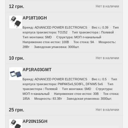
12 грн.
Нет в наличии
AP18T10GH
Бренд
ADVANCED POWER ELECTRONICS
Вес г.
0.39
Тип
корпуса транзистора
TO252
Тип транзистора
Полевой
Тип монтажа
SMD
Структура
МОП n-канальный
Напряжение сток-исток
100В
Ток стока
9А
Мощность
28Вт
Заводская упаковка
3000шт.
10 грн.
Нет в наличии
AP1RA03GMT
Бренд
ADVANCED POWER ELECTRONICS
Вес г.
0.5
Тип
корпуса транзистора
PMPAK5x6,SO8FL, DFNW5 5x6
Тип
транзистора
Полевой
Тип монтажа
SMD
Структура
МОП n-канальный
Напряжение сток-исток
30В
Ток стока
185А
Мощность
83.3Вт
Заводская упаковка
3000шт.
25 грн.
Нет в наличии
AP20N15GH