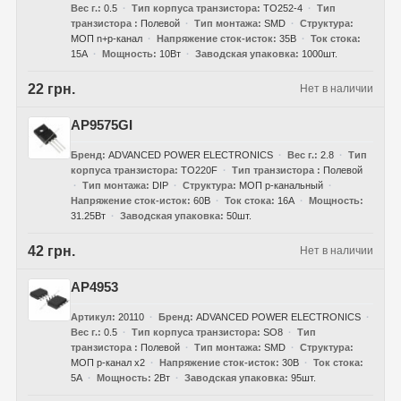
Вес г.
0.5
Тип корпуса транзистора
TO252-4
Тип
транзистора
Полевой
Тип монтажа
SMD
Структура
МОП n+p-канал
Напряжение сток-исток
35В
Ток стока
15А
Мощность
10Вт
Заводская упаковка
1000шт.
22 грн.
Нет в наличии
AP9575GI
Бренд
ADVANCED POWER ELECTRONICS
Вес г.
2.8
Тип
корпуса транзистора
TO220F
Тип транзистора
Полевой
Тип монтажа
DIP
Структура
МОП р-канальный
Напряжение сток-исток
60В
Ток стока
16А
Мощность
31.25Вт
Заводская упаковка
50шт.
42 грн.
Нет в наличии
AP4953
Артикул
20110
Бренд
ADVANCED POWER ELECTRONICS
Вес г.
0.5
Тип корпуса транзистора
SO8
Тип
транзистора
Полевой
Тип монтажа
SMD
Структура
МОП p-канал x2
Напряжение сток-исток
30В
Ток стока
5А
Мощность
2Вт
Заводская упаковка
95шт.