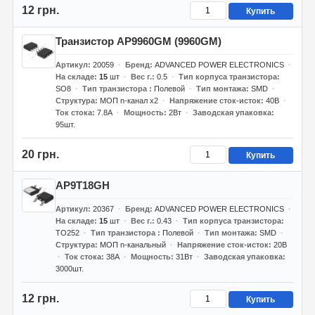
12 грн.
Купить
Транзистор AP9960GM (9960GM)
Артикул
20059
Бренд
ADVANCED POWER ELECTRONICS
На складе
15
шт
Вес г.
0.5
Тип корпуса транзистора
SO8
Тип транзистора
Полевой
Тип монтажа
SMD
Структура
МОП n-канал x2
Напряжение сток-исток
40В
Ток стока
7.8А
Мощность
2Вт
Заводская упаковка
95шт.
20 грн.
Купить
AP9T18GH
Артикул
20367
Бренд
ADVANCED POWER ELECTRONICS
На складе
15
шт
Вес г.
0.43
Тип корпуса транзистора
TO252
Тип транзистора
Полевой
Тип монтажа
SMD
Структура
МОП n-канальный
Напряжение сток-исток
20В
Ток стока
38А
Мощность
31Вт
Заводская упаковка
3000шт.
12 грн.
Купить