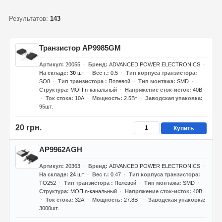
Результатов:
143
Транзистор AP9985GM
Артикул
20055
Бренд
ADVANCED POWER ELECTRONICS
На складе
30
шт
Вес г.
0.5
Тип корпуса транзистора
SO8
Тип транзистора
Полевой
Тип монтажа
SMD
Структура
МОП n-канальный
Напряжение сток-исток
40В
Ток стока
10А
Мощность
2.5Вт
Заводская упаковка
95шт.
20 грн.
Купить
AP9962AGH
Артикул
20363
Бренд
ADVANCED POWER ELECTRONICS
На складе
24
шт
Вес г.
0.47
Тип корпуса транзистора
TO252
Тип транзистора
Полевой
Тип монтажа
SMD
Структура
МОП n-канальный
Напряжение сток-исток
40В
Ток стока
32А
Мощность
27.8Вт
Заводская упаковка
3000шт.