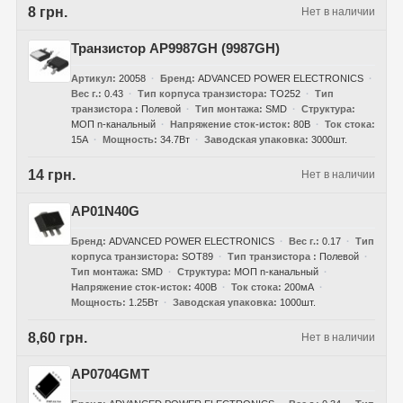
8 грн.
Нет в наличии
Транзистор AP9987GH (9987GH)
Артикул
20058
Бренд
ADVANCED POWER ELECTRONICS
Вес г.
0.43
Тип корпуса транзистора
TO252
Тип
транзистора
Полевой
Тип монтажа
SMD
Структура
МОП n-канальный
Напряжение сток-исток
80В
Ток стока
15А
Мощность
34.7Вт
Заводская упаковка
3000шт.
14 грн.
Нет в наличии
AP01N40G
Бренд
ADVANCED POWER ELECTRONICS
Вес г.
0.17
Тип
корпуса транзистора
SOT89
Тип транзистора
Полевой
Тип монтажа
SMD
Структура
МОП n-канальный
Напряжение сток-исток
400В
Ток стока
200мА
Мощность
1.25Вт
Заводская упаковка
1000шт.
8,60 грн.
Нет в наличии
AP0704GMT