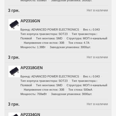
Мощность
830мВт
Заводская упаковка
3000шт.
3 грн.
Нет в наличии
AP2316GN
Бренд
ADVANCED POWER ELECTRONICS
Вес г.
0.043
Тип корпуса транзистора
SOT23
Тип транзистора
Полевой
Тип монтажа
SMD
Структура
МОП n-канальный
Напряжение сток-исток
30В
Ток стока
4.7А
Мощность
1.38Вт
Заводская упаковка
3000шт.
3 грн.
Нет в наличии
AP2318GEN
Бренд
ADVANCED POWER ELECTRONICS
Вес г.
0.043
Тип корпуса транзистора
SOT23
Тип транзистора
Полевой
Тип монтажа
SMD
Структура
МОП n-канальный
Напряжение сток-исток
30В
Ток стока
500мА
Мощность
700мВт
Заводская упаковка
3000шт.
3 грн.
Нет в наличии
AP2334GN