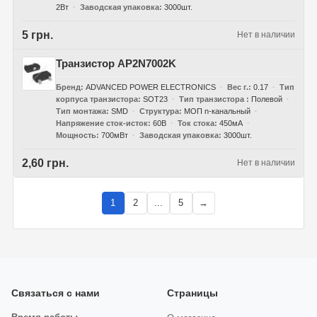
2Вт
Заводская упаковка
3000шт.
5 грн.
Нет в наличии
Транзистор AP2N7002K
Бренд
ADVANCED POWER ELECTRONICS
Вес г.
0.17
Тип
корпуса транзистора
SOT23
Тип транзистора
Полевой
Тип монтажа
SMD
Структура
МОП n-канальный
Напряжение сток-исток
60В
Ток стока
450мА
Мощность
700мВт
Заводская упаковка
3000шт.
2,60 грн.
Нет в наличии
1
2
...
5
→
Связаться с нами
Страницы