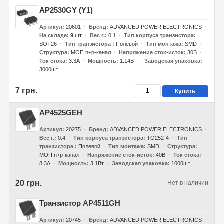
AP2530GY (Y1)
Артикул
20601
Бренд
ADVANCED POWER ELECTRONICS
На складе
9
шт
Вес г.
0.1
Тип корпуса транзистора
SOT26
Тип транзистора
Полевой
Тип монтажа
SMD
Структура
МОП n+p-канал
Напряжение сток-исток
30В
Ток стока
3.3А
Мощность
1.14Вт
Заводская упаковка
3000шт.
7 грн.
Купить
AP4525GEH
Артикул
20275
Бренд
ADVANCED POWER ELECTRONICS
Вес г.
0.4
Тип корпуса транзистора
TO252-4
Тип
транзистора
Полевой
Тип монтажа
SMD
Структура
МОП n+p-канал
Напряжение сток-исток
40В
Ток стока
8.3А
Мощность
3.1Вт
Заводская упаковка
1000шт.
20 грн.
Нет в наличии
Транзистор AP4511GH
Артикул
20745
Бренд
ADVANCED POWER ELECTRONICS