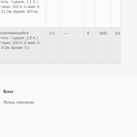
ль - I удерж.: 1,1 А, I
 I макс: 100 А, U макс: 6
.0.21 Ом, Время: 300 мс.
анавливающийся
0.2
—
6
SMD
1000шт.
ль - I удерж.: 2,6 А, I
 I макс: 100 А, U макс: 6
0.8 Ом, Время: 5 с.
Блог
Жизнь компании