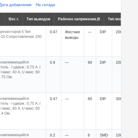
Дата добавления
На складе
Вес г.
Тип выводов
Рабочее напряжение,В
Тип монтажа
 резисторов 5 Тип
0.47
Жесткие
—
DIP
200шт.
P-10 Сопротивление 100
выводы
анавливающийся
0.9
—
90
DIP
2000шт.
ль - I удерж.: 0,75 А, I
 I макс: 40 А, U макс: 90
0.75 Ом.
анавливающийся
0.47
—
60
DIP
3000шт.
ль - I удерж.: 0,75 А, I
 I макс: 40 А, U макс: 60
0.4 Ом.
анавливающийся
0.2
—
6
SMD
1000шт.