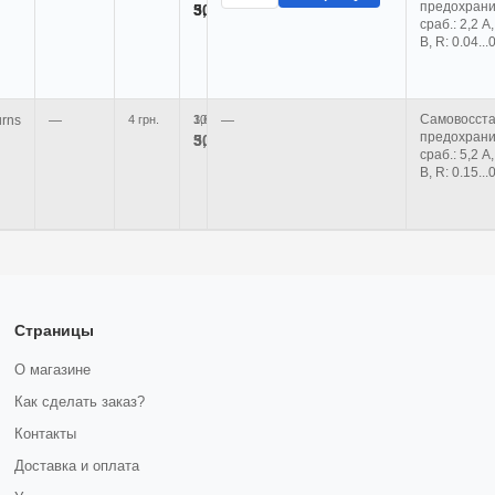
предохраните
50+
3,20 грн.
сраб.: 2,2 А,
В, R: 0.04..
Самовосст
rns
—
4 грн.
10+
3,60 грн.
—
предохраните
50+
3,20 грн.
сраб.: 5,2 А,
В, R: 0.15...
Страницы
О магазине
Как сделать заказ?
Контакты
Доставка и оплата