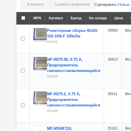
Сортировать:
Новые 
В корзину
Сравнить выбранное
MPN
Артикул
Бренд
На складе
Цена
Резисторная сборка 4610X-
28992
Bou
102-104LF 100кОм
#16745
MF-R075-90, 0.75 А,
28412
Bou
Предохранитель
самовосстанавливающийся
#16169
MF-R075-2, 0.75 А,
28411
Bou
Предохранитель
самовосстанавливающийся
#16168
MF-MSMF110,
25101
Bou