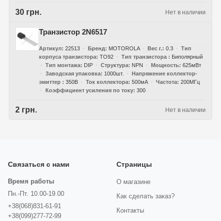
30 грн.
Нет в наличии
Транзистор 2N6517
Артикул
22513
Бренд
MOTOROLA
Вес г.
0.3
Тип
корпуса транзистора
TO92
Тип транзистора
Биполярный
Тип монтажа
DIP
Структура
NPN
Мощность
625мВт
Заводская упаковка
1000шт.
Напряжение коллектор-
эмиттер
350В
Ток коллектора
500мА
Частота
200МГц
Коэффициент усиления по току
300
2 грн.
Нет в наличии
Связаться с нами
Страницы
Время работы
О магазине
Пн.-Пт. 10.00-19.00
Как сделать заказ?
+38(068)831-61-91
Контакты
+38(099)277-72-99