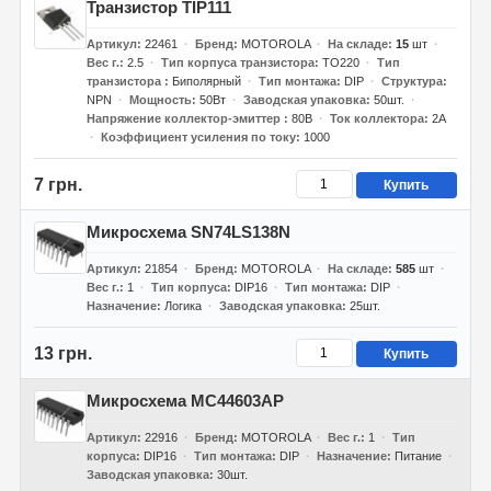
Транзистор TIP111
Артикул
22461
Бренд
MOTOROLA
На складе
15
шт
Вес г.
2.5
Тип корпуса транзистора
TO220
Тип
транзистора
Биполярный
Тип монтажа
DIP
Структура
NPN
Мощность
50Вт
Заводская упаковка
50шт.
Напряжение коллектор-эмиттер
80В
Ток коллектора
2А
Коэффициент усиления по току
1000
7 грн.
Купить
Микросхема SN74LS138N
Артикул
21854
Бренд
MOTOROLA
На складе
585
шт
Вес г.
1
Тип корпуса
DIP16
Тип монтажа
DIP
Назначение
Логика
Заводская упаковка
25шт.
13 грн.
Купить
Микросхема MC44603AP
Артикул
22916
Бренд
MOTOROLA
Вес г.
1
Тип
корпуса
DIP16
Тип монтажа
DIP
Назначение
Питание
Заводская упаковка
30шт.