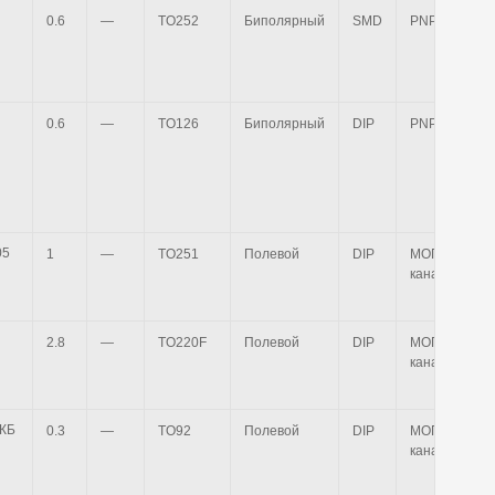
0.6
—
TO252
Биполярный
SMD
PNP
0.6
—
TO126
Биполярный
DIP
PNP
1
—
TO251
Полевой
DIP
МОП n-
канальный
2.8
—
TO220F
Полевой
DIP
МОП р-
канальный
pdf,58 КБ
0.3
—
TO92
Полевой
DIP
МОП n-
канальный