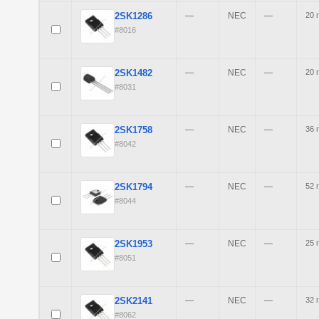
2SK1286
—
NEC
—
20 
#8016
2SK1482
—
NEC
—
20 
#8031
2SK1758
—
NEC
—
36 
#8042
2SK1794
—
NEC
—
52 
#8044
2SK1953
—
NEC
—
25 
#8051
2SK2141
—
NEC
—
32 
#8062