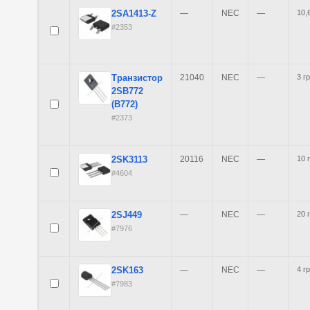
2SA1413-Z
—
NEC
—
10,
#2353
Транзистор
21040
NEC
—
3 гр
2SB772
(B772)
#2373
2SK3113
20116
NEC
—
10 
#4604
2SJ449
—
NEC
—
20 
#7976
2SK163
—
NEC
—
4 гр
#7983