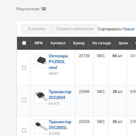
Результатов:
52
Сортировать:
Новые 
В корзину
Сравнить выбранное
MPN
Артикул
Бренд
На складе
Цена
Оптопара
22739
NEC
84
шт
12 
PS2501L
smd
#4084
Транзистор
22496
NEC
39
шт
9,50
2SC2654
#10471
Транзистор
22526
NEC
35
шт
2,50
2SC2001L
#10483