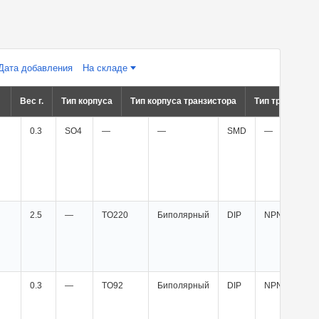
Дата добавления
На складе
Вес г.
Тип корпуса
Тип корпуса транзистора
Тип транзисто
0.3
SO4
—
—
SMD
—
2.5
—
TO220
Биполярный
DIP
NPN
0.3
—
TO92
Биполярный
DIP
NPN