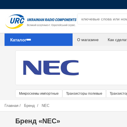
Поиск компонентов
Каталог
О магазине
Как сдела
Микросхемы импортные
Транзисторы полевые
Транзист
Главная
/
Бренд
/
NEC
Бренд «NEC»