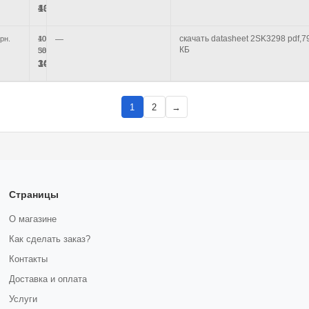
100+
43,20 грн.
скачать datasheet 2SK3298 pdf,79
грн.
10+
40,85 грн.
—
КБ
50+
38,70 грн.
100+
34,40 грн.
1
2
→
Страницы
О магазине
Как сделать заказ?
Контакты
Доставка и оплата
Услуги