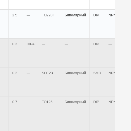
2.5
—
TO220F
Биполярный
DIP
NPN
0.3
DIP4
—
—
DIP
—
0.2
—
SOT23
Биполярный
SMD
NPN
0.7
—
TO126
Биполярный
DIP
NPN