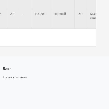
2.8
—
TO220F
Полевой
DIP
МОП n-
канальный
Блог
Жизнь компании