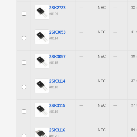
2SK2723
—
NEC
—
32 
#8101
2SK3053
—
NEC
—
41 
#8114
2SK3057
—
NEC
—
30 
#8115
2SK3114
—
NEC
—
37 
#8118
2SK3115
—
NEC
—
27 
#8119
2SK3116
—
NEC
—
54 
#8120