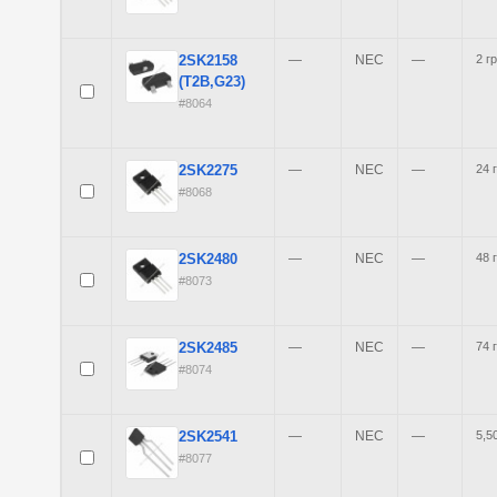
2SK2158
—
NEC
—
2 гр
(T2B,G23)
#8064
2SK2275
—
NEC
—
24 
#8068
2SK2480
—
NEC
—
48 
#8073
2SK2485
—
NEC
—
74 
#8074
2SK2541
—
NEC
—
5,50
#8077