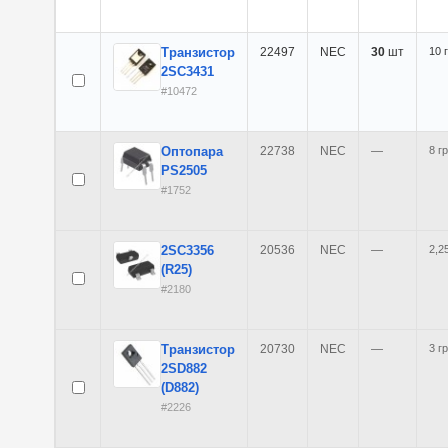
Транзистор
22497
NEC
30
шт
10 
2SC3431
#10472
Оптопара
22738
NEC
—
8 гр
PS2505
#1752
2SC3356
20536
NEC
—
2,25
(R25)
#2180
Транзистор
20730
NEC
—
3 гр
2SD882
(D882)
#2226