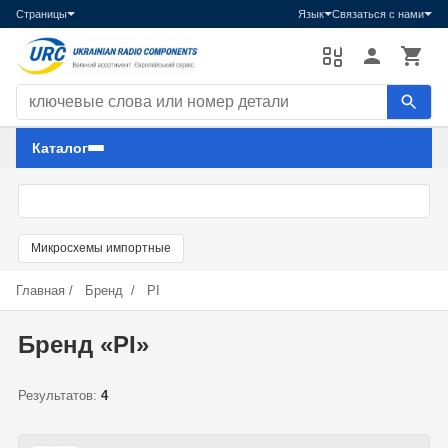
Страницы
Язык
Связаться с нами
Поиск компонентов
Каталог
Микросхемы импортные
Главная
/
Бренд
/
PI
Бренд «PI»
Результатов:
4