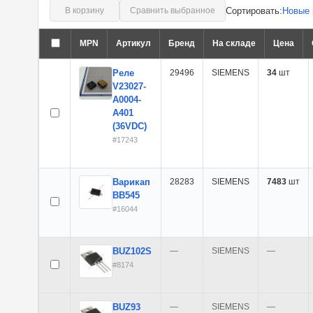
Сортировать:
Новые 
В корзину
Сравнить выбранное
MPN
Артикул
Бренд
На складе
Цена
Реле
29496
SIEMENS
34
шт
V23027-
A0004-
A401
(36VDC)
#17243
Варикап
28283
SIEMENS
7483
шт
BB545
#16044
BUZ102S
—
SIEMENS
—
#8174
BUZ93
—
SIEMENS
—