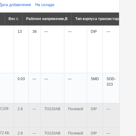
Дата добавления
На складе
Вес г.
Рабочее напряжение,В
Тип корпуса транзистора
Тип 
13
36
—
—
DIP
—
—
0.03
—
—
—
SMD
SOD-
30V
323
2.8
—
TO220AB
Полевой
DIP
—
—
t BUZ93 pdf,472 КБ
2.8
—
TO220AB
Полевой
DIP
—
—