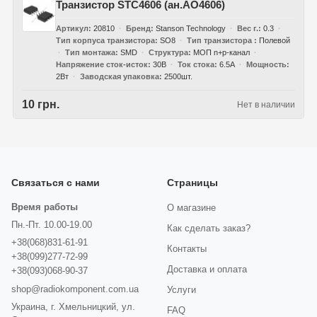
Транзистор STC4606 (ан.AO4606)
Артикул
20810
Бренд
Stanson Technology
Вес г.
0.3
Тип корпуса транзистора
SO8
Тип транзистора
Полевой
Тип монтажа
SMD
Структура
МОП n+p-канал
Напряжение сток-исток
30В
Ток стока
6.5А
Мощность
2Вт
Заводская упаковка
2500шт.
10 грн.
Нет в наличии
Связаться с нами
Страницы
Время работы
О магазине
Пн.-Пт. 10.00-19.00
Как сделать заказ?
+38(068)831-61-91
Контакты
+38(099)277-72-99
Доставка и оплата
+38(093)068-90-37
shop@radiokomponent.com.ua
Услуги
Украина, г. Хмельницкий, ул.
FAQ