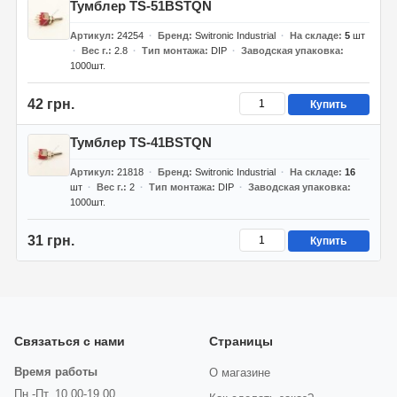
Тумблер TS-51BSTQN
Артикул
24254
Бренд
Switronic Industrial
На складе
5
шт
Вес г.
2.8
Тип монтажа
DIP
Заводская упаковка
1000шт.
42 грн.
Купить
Тумблер TS-41BSTQN
Артикул
21818
Бренд
Switronic Industrial
На складе
16
шт
Вес г.
2
Тип монтажа
DIP
Заводская упаковка
1000шт.
31 грн.
Купить
Связаться с нами
Страницы
Время работы
О магазине
Пн.-Пт. 10.00-19.00