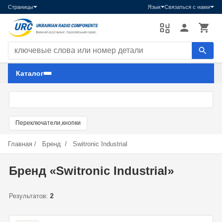
Страницы
Язык
Связаться с нами
Поиск компонентов
Каталог
Переключатели,кнопки
Главная
/
Бренд
/
Switronic Industrial
Бренд «Switronic Industrial»
Результатов:
2