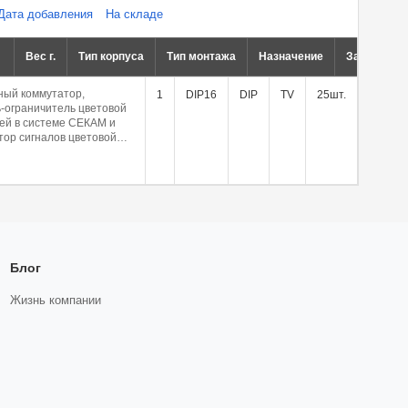
Дата добавления
На складе
Вес г.
Тип корпуса
Тип монтажа
Назначение
Заводская 
ный коммутатор,
1
DIP16
DIP
TV
25шт.
-ограничитель цветовой
ей в системе СЕКАМ и
ор сигналов цветовой
ии в системах СЕКАМ и
ветных телевизоров.
Блог
Жизнь компании