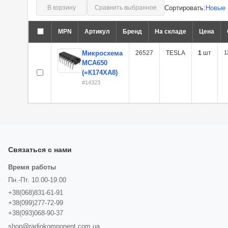
Сортировать:
Новые 
В корзину
Сравнить выбранное
MPN
Артикул
Бренд
На складе
Цена
Микросхема
26527
TESLA
1
шт
1
MCA650
(=К174ХА8)
#14323
Связаться с нами
Время работы
Пн.-Пт. 10.00-19.00
+38(068)831-61-91
+38(099)277-72-99
+38(093)068-90-37
shop@radiokomponent.com.ua