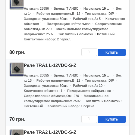
Артикул
28856
Бренд
TIANBO
На складе
19
шт
Вес
г.
14
Рабочее напряжение,В
12
Тип монтажа
DIP
Заводская упаковка
30шт.
Рабочий ток,А
5
Количество
обмоток
1
Поляризация
нейтральное
Сопротивление
обмотки,Ом
270
Максимальное коммутируемое
напряжение
250v
Ток питания обмотки
Постоянный
Контактный набор
2 перекл.
80 грн.
Купить
Реле TRA1 L-12VDC-S-Z
Артикул
28855
Бренд
TIANBO
На складе
15
шт
Вес
г.
13
Рабочее напряжение,В
12
Тип монтажа
DIP
Заводская упаковка
30шт.
Рабочий ток,А
10
Количество обмоток
1
Поляризация
нейтральное
Сопротивление обмотки,Ом
270
Максимальное
коммутируемое напряжение
250v
Ток питания обмотки
Постоянный
Контактный набор
1 перекл.
70 грн.
Купить
Реле TRA2 L-12VDC-S-Z