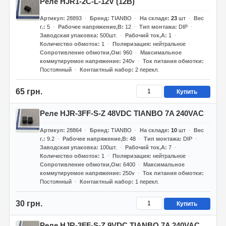
Реле HJR1-2C-L-12V (12В)
Артикул
28893
Бренд
TIANBO
На складе
23
шт
Вес
г.
5
Рабочее напряжение,В
12
Тип монтажа
DIP
Заводская упаковка
500шт.
Рабочий ток,А
1
Количество обмоток
1
Поляризация
нейтральное
Сопротивление обмотки,Ом
960
Максимальное
коммутируемое напряжение
240v
Ток питания обмотки
Постоянный
Контактный набор
2 перекл.
65 грн.
Купить
Реле HJR-3FF-S-Z 48VDC TIANBO 7A 240VAC
Артикул
28864
Бренд
TIANBO
На складе
10
шт
Вес
г.
9.2
Рабочее напряжение,В
48
Тип монтажа
DIP
Заводская упаковка
100шт.
Рабочий ток,А
7
Количество обмоток
1
Поляризация
нейтральное
Сопротивление обмотки,Ом
6400
Максимальное
коммутируемое напряжение
250v
Ток питания обмотки
Постоянный
Контактный набор
1 перекл.
30 грн.
Купить
Реле HJR-3FF-S-Z 9VDC TIANBO 7A 240VAC