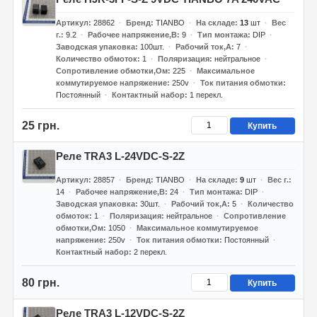
Артикул
28862
Бренд
TIANBO
На складе
13
шт
Вес
г.
9.2
Рабочее напряжение,В
9
Тип монтажа
DIP
Заводская упаковка
100шт.
Рабочий ток,А
7
Количество обмоток
1
Поляризация
нейтральное
Сопротивление обмотки,Ом
225
Максимальное
коммутируемое напряжение
250v
Ток питания обмотки
Постоянный
Контактный набор
1 перекл.
25 грн.
Купить
Реле TRA3 L-24VDC-S-2Z
Артикул
28857
Бренд
TIANBO
На складе
9
шт
Вес г.
14
Рабочее напряжение,В
24
Тип монтажа
DIP
Заводская упаковка
30шт.
Рабочий ток,А
5
Количество
обмоток
1
Поляризация
нейтральное
Сопротивление
обмотки,Ом
1050
Максимальное коммутируемое
напряжение
250v
Ток питания обмотки
Постоянный
Контактный набор
2 перекл.
80 грн.
Купить
Реле TRA3 L-12VDC-S-2Z