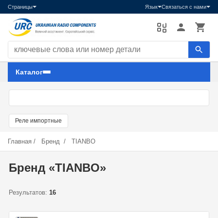
Страницы
Язык
Связаться с нами
Поиск компонентов
Каталог
Реле импортные
Главная
/
Бренд
/
TIANBO
Бренд «TIANBO»
Результатов:
16