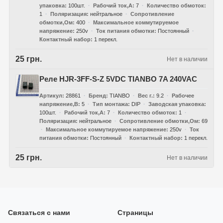
упаковка
100шт.
Рабочий ток,А
7
Количество обмоток
1
Поляризация
нейтральное
Сопротивление
обмотки,Ом
400
Максимальное коммутируемое
напряжение
250v
Ток питания обмотки
Постоянный
Контактный набор
1 перекл.
25 грн.
Нет в наличии
Реле HJR-3FF-S-Z 5VDC TIANBO 7A 240VAC
Артикул
28861
Бренд
TIANBO
Вес г.
9.2
Рабочее
напряжение,В
5
Тип монтажа
DIP
Заводская упаковка
100шт.
Рабочий ток,А
7
Количество обмоток
1
Поляризация
нейтральное
Сопротивление обмотки,Ом
69
Максимальное коммутируемое напряжение
250v
Ток
питания обмотки
Постоянный
Контактный набор
1 перекл.
25 грн.
Нет в наличии
Связаться с нами
Страницы