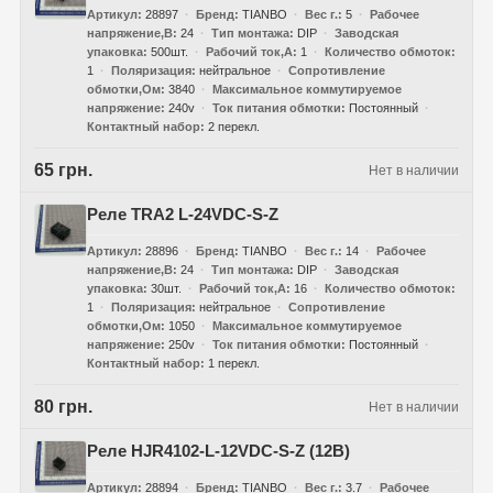
Артикул
28897
Бренд
TIANBO
Вес г.
5
Рабочее
напряжение,В
24
Тип монтажа
DIP
Заводская
упаковка
500шт.
Рабочий ток,А
1
Количество обмоток
1
Поляризация
нейтральное
Сопротивление
обмотки,Ом
3840
Максимальное коммутируемое
напряжение
240v
Ток питания обмотки
Постоянный
Контактный набор
2 перекл.
65 грн.
Нет в наличии
Реле TRA2 L-24VDC-S-Z
Артикул
28896
Бренд
TIANBO
Вес г.
14
Рабочее
напряжение,В
24
Тип монтажа
DIP
Заводская
упаковка
30шт.
Рабочий ток,А
16
Количество обмоток
1
Поляризация
нейтральное
Сопротивление
обмотки,Ом
1050
Максимальное коммутируемое
напряжение
250v
Ток питания обмотки
Постоянный
Контактный набор
1 перекл.
80 грн.
Нет в наличии
Реле HJR4102-L-12VDC-S-Z (12В)
Артикул
28894
Бренд
TIANBO
Вес г.
3.7
Рабочее