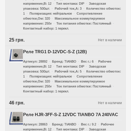
напряжение,В
12
Тип монтажа
DIP
Заводская
упаковка
500шт.
Рабочий ток,А
3
Количество обмоток
1
Поляризация
нейтральное
Сопротивление
обмотки,Ом
320
Максимальное коммутируемое
напряжение
250v
Ток питания обмотки
Постоянный
Контактный набор
1 перекл.
25 грн.
Нет в наличии
Реле TRG1 D-12VDC-S-Z (12В)
Артикул
28892
Бренд
TIANBO
Вес г.
6
Рабочее
напряжение,В
12
Тип монтажа
DIP
Заводская
упаковка
500шт.
Рабочий ток,А
5
Количество обмоток
1
Поляризация
нейтральное
Сопротивление
обмотки,Ом
320
Максимальное коммутируемое
напряжение
250v
Ток питания обмотки
Постоянный
Контактный набор
1 перекл.
46 грн.
Нет в наличии
Реле HJR-3FF-S-Z 12VDC TIANBO 7A 240VAC
Артикул
28863
Бренд
TIANBO
Вес г.
9.2
Рабочее
напряжение,В
12
Тип монтажа
DIP
Заводская