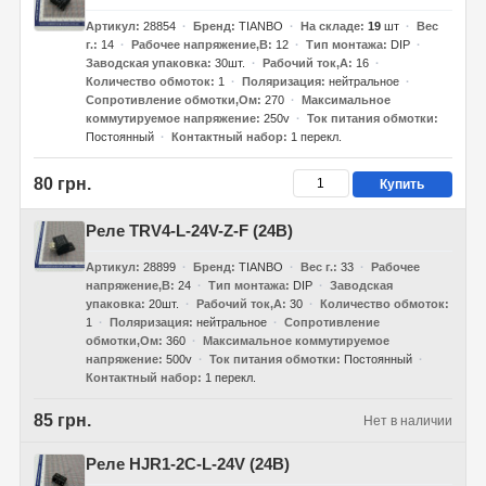
Артикул
28854
Бренд
TIANBO
На складе
19
шт
Вес
г.
14
Рабочее напряжение,В
12
Тип монтажа
DIP
Заводская упаковка
30шт.
Рабочий ток,А
16
Количество обмоток
1
Поляризация
нейтральное
Сопротивление обмотки,Ом
270
Максимальное
коммутируемое напряжение
250v
Ток питания обмотки
Постоянный
Контактный набор
1 перекл.
80 грн.
Купить
Реле TRV4-L-24V-Z-F (24В)
Артикул
28899
Бренд
TIANBO
Вес г.
33
Рабочее
напряжение,В
24
Тип монтажа
DIP
Заводская
упаковка
20шт.
Рабочий ток,А
30
Количество обмоток
1
Поляризация
нейтральное
Сопротивление
обмотки,Ом
360
Максимальное коммутируемое
напряжение
500v
Ток питания обмотки
Постоянный
Контактный набор
1 перекл.
85 грн.
Нет в наличии
Реле HJR1-2C-L-24V (24В)