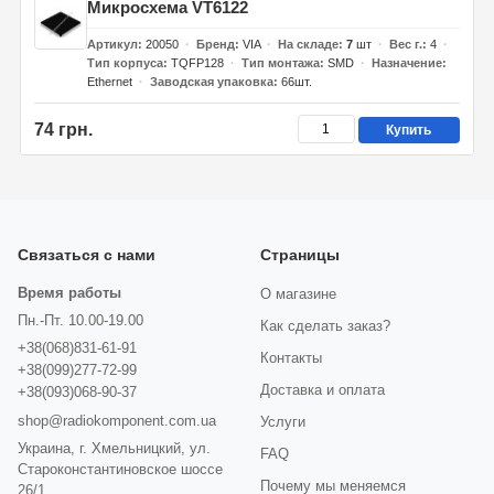
Микросхема VT6122
Артикул
20050
Бренд
VIA
На складе
7
шт
Вес г.
4
Тип корпуса
TQFP128
Тип монтажа
SMD
Назначение
Ethernet
Заводская упаковка
66шт.
74 грн.
Купить
Связаться с нами
Страницы
Время работы
О магазине
Пн.-Пт. 10.00-19.00
Как сделать заказ?
+38(068)831-61-91
Контакты
+38(099)277-72-99
Доставка и оплата
+38(093)068-90-37
shop@radiokomponent.com.ua
Услуги
Украина, г. Хмельницкий, ул.
FAQ
Староконстантиновское шоссе
Почему мы меняемся
26/1