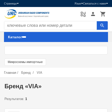
Страницы
Язык
Связаться с нами
Поиск компонентов
Каталог
Микросхемы импортные
Главная
/
Бренд
/
VIA
Бренд «VIA»
Результатов:
1