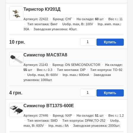
Тиристор КУ201Д
Артикул
22422
Бренд
СНГ
На складе
60
шт
Вес г.
11
Тип монтажа
Винт
Uобр. max, В
100V
Iпр. имп. max.
30A
Заводская упаковка
40шт.
10 грн.
Купить
Симистор MAC97A8
Артикул
21143
Бренд
ON SEMICONDUCTOR
На складе
55
шт
Вес г.
0.3
Тип монтажа
DIP
Тип корпуса
TO-92
Uобр. max, В
600V
Iпр. max.
600mA
Заводская
упаковка
1000шт.
4 грн.
Купить
Симистор BT137S-600E
Артикул
27446
Бренд
NXP
На складе
51
шт
Вес г.
1.2
Тип монтажа
SMD
Тип корпуса
DPAK;TO-252
Uобр.
max, В
600V
Iпр. max.
8A
Заводская упаковка
2000шт.