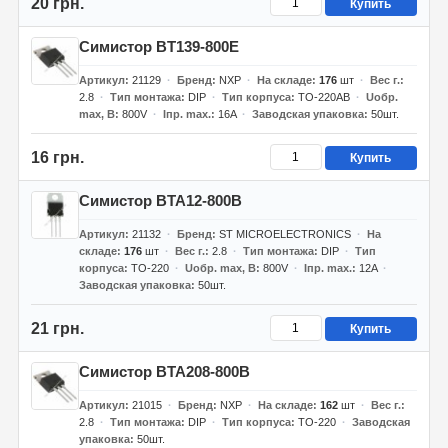
20 грн.
Купить
Симистор BT139-800E
Артикул
21129
Бренд
NXP
На складе
176
шт
Вес г.
2.8
Тип монтажа
DIP
Тип корпуса
TO-220AB
Uобр.
max, В
800V
Iпр. max.
16A
Заводская упаковка
50шт.
16 грн.
Купить
Симистор BTA12-800B
Артикул
21132
Бренд
ST MICROELECTRONICS
На
складе
176
шт
Вес г.
2.8
Тип монтажа
DIP
Тип
корпуса
TO-220
Uобр. max, В
800V
Iпр. max.
12A
Заводская упаковка
50шт.
21 грн.
Купить
Симистор BTA208-800B
Артикул
21015
Бренд
NXP
На складе
162
шт
Вес г.
2.8
Тип монтажа
DIP
Тип корпуса
TO-220
Заводская
упаковка
50шт.