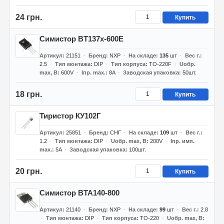
24 грн.
Купить
Симистор BT137x-600E
Артикул
21151
Бренд
NXP
На складе
135
шт
Вес г.
2.5
Тип монтажа
DIP
Тип корпуса
TO-220F
Uобр.
max, В
600V
Iпр. max.
8A
Заводская упаковка
50шт.
18 грн.
Купить
Тиристор КУ102Г
Артикул
25851
Бренд
СНГ
На складе
109
шт
Вес г.
1.2
Тип монтажа
DIP
Uобр. max, В
200V
Iпр. имп.
max.
5A
Заводская упаковка
100шт.
20 грн.
Купить
Симистор BTA140-800
Артикул
21140
Бренд
NXP
На складе
99
шт
Вес г.
2.8
Тип монтажа
DIP
Тип корпуса
TO-220
Uобр. max, В