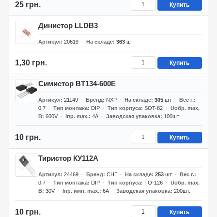
25 грн.
Купить
Динистор LLDB3
Артикул
20619
На складе
363
шт
1,30 грн.
Купить
Симистор BT134-600E
Артикул
21149
Бренд
NXP
На складе
305
шт
Вес г.
0.7
Тип монтажа
DIP
Тип корпуса
SOT-82
Uобр. max,
В
600V
Iпр. max.
4А
Заводская упаковка
100шт.
10 грн.
Купить
Тиристор КУ112А
Артикул
24469
Бренд
СНГ
На складе
253
шт
Вес г.
0.7
Тип монтажа
DIP
Тип корпуса
TO-126
Uобр. max,
В
30V
Iпр. имп. max.
6A
Заводская упаковка
200шт.
10 грн.
Купить