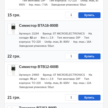
Тип монтажа
DIP
Тип корпуса
TO-220
Uобр. max, В
650V
Iпр. max.
7.5A
Заводская упаковка
50шт.
15 грн.
Купить
Симистор BTA16-800B
Артикул
21194
Бренд
ST MICROELECTRONICS
На
складе
82
шт
Вес г.
2.8
Тип монтажа
DIP
Тип
корпуса
TO-220
Uобр. max, В
800V
Iпр. max.
16A
Заводская упаковка
50шт.
22 грн.
Купить
Симистор BTB12-600B
Артикул
24993
Бренд
ST MICROELECTRONICS
На
складе
76
шт
Вес г.
2.8
Тип монтажа
DIP
Тип
корпуса
TO-220
Uобр. max, В
600V
Iпр. max.
12A
Заводская упаковка
50шт.
21 грн.
Купить
Тиристор BT152-800R