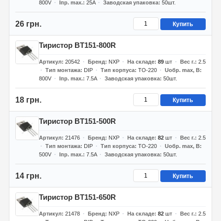
800V
Iпр. max.
25A
Заводская упаковка
50шт.
26 грн.
Купить
Тиристор BT151-800R
Артикул
20542
Бренд
NXP
На складе
89
шт
Вес г.
2.5
Тип монтажа
DIP
Тип корпуса
TO-220
Uобр. max, В
800V
Iпр. max.
7.5A
Заводская упаковка
50шт.
18 грн.
Купить
Тиристор BT151-500R
Артикул
21476
Бренд
NXP
На складе
82
шт
Вес г.
2.5
Тип монтажа
DIP
Тип корпуса
TO-220
Uобр. max, В
500V
Iпр. max.
7.5A
Заводская упаковка
50шт.
14 грн.
Купить
Тиристор BT151-650R
Артикул
21478
Бренд
NXP
На складе
82
шт
Вес г.
2.5