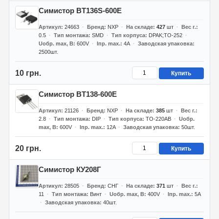
Симистор BT136S-600E
Артикул
24663
Бренд
NXP
На складе
427
шт
Вес г.
0.5
Тип монтажа
SMD
Тип корпуса
DPAK;TO-252
Uобр. max, В
600V
Iпр. max.
4А
Заводская упаковка
2500шт.
10 грн.
Купить
Симистор BT138-600E
Артикул
21126
Бренд
NXP
На складе
385
шт
Вес г.
2.8
Тип монтажа
DIP
Тип корпуса
TO-220AB
Uобр.
max, В
600V
Iпр. max.
12A
Заводская упаковка
50шт.
20 грн.
Купить
Симистор КУ208Г
Артикул
28505
Бренд
СНГ
На складе
371
шт
Вес г.
11
Тип монтажа
Винт
Uобр. max, В
400V
Iпр. max.
5A
Заводская упаковка
40шт.