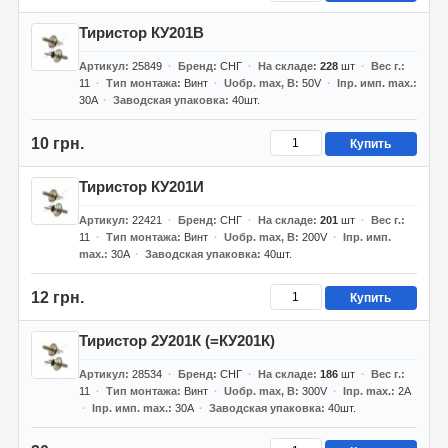
Тиристор КУ201В
Артикул
25849
Бренд
СНГ
На складе
228
шт
Вес г.
11
Тип монтажа
Винт
Uобр. max, В
50V
Iпр. имп. max.
30A
Заводская упаковка
40шт.
10 грн.
Купить
Тиристор КУ201И
Артикул
22421
Бренд
СНГ
На складе
201
шт
Вес г.
11
Тип монтажа
Винт
Uобр. max, В
200V
Iпр. имп.
max.
30A
Заводская упаковка
40шт.
12 грн.
Купить
Тиристор 2У201К (=КУ201К)
Артикул
28534
Бренд
СНГ
На складе
186
шт
Вес г.
11
Тип монтажа
Винт
Uобр. max, В
300V
Iпр. max.
2A
Iпр. имп. max.
30A
Заводская упаковка
40шт.