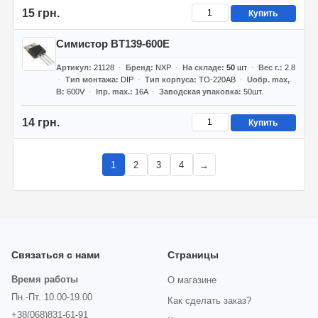
15 грн.
Купить
Симистор BT139-600E
Артикул
21128
Бренд
NXP
На складе
50
шт
Вес г.
2.8
Тип монтажа
DIP
Тип корпуса
TO-220AB
Uобр. max,
В
600V
Iпр. max.
16A
Заводская упаковка
50шт.
14 грн.
Купить
1
2
3
4
→
Связаться с нами
Страницы
Время работы
О магазине
Пн.-Пт. 10.00-19.00
Как сделать заказ?
+38(068)831-61-91