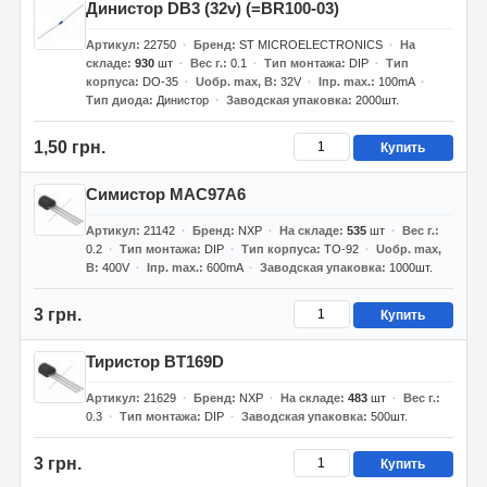
Динистор DB3 (32v) (=BR100-03)
Артикул
22750
Бренд
ST MICROELECTRONICS
На
складе
930
шт
Вес г.
0.1
Тип монтажа
DIP
Тип
корпуса
DO-35
Uобр. max, В
32V
Iпр. max.
100mA
Тип диода
Динистор
Заводская упаковка
2000шт.
1,50 грн.
Купить
Симистор MAC97A6
Артикул
21142
Бренд
NXP
На складе
535
шт
Вес г.
0.2
Тип монтажа
DIP
Тип корпуса
TO-92
Uобр. max,
В
400V
Iпр. max.
600mA
Заводская упаковка
1000шт.
3 грн.
Купить
Тиристор BT169D
Артикул
21629
Бренд
NXP
На складе
483
шт
Вес г.
0.3
Тип монтажа
DIP
Заводская упаковка
500шт.
3 грн.
Купить