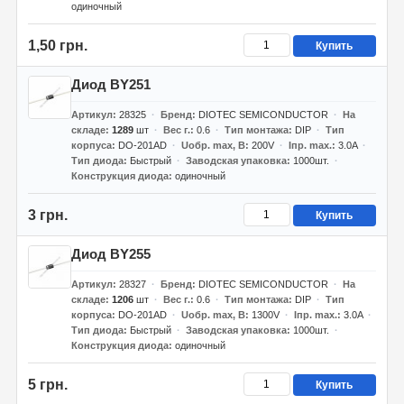
одиночный
1,50 грн.
Купить
Диод BY251
Артикул
28325
Бренд
DIOTEC SEMICONDUCTOR
На
складе
1289
шт
Вес г.
0.6
Тип монтажа
DIP
Тип
корпуса
DO-201AD
Uобр. max, В
200V
Iпр. max.
3.0A
Тип диода
Быстрый
Заводская упаковка
1000шт.
Конструкция диода
одиночный
3 грн.
Купить
Диод BY255
Артикул
28327
Бренд
DIOTEC SEMICONDUCTOR
На
складе
1206
шт
Вес г.
0.6
Тип монтажа
DIP
Тип
корпуса
DO-201AD
Uобр. max, В
1300V
Iпр. max.
3.0A
Тип диода
Быстрый
Заводская упаковка
1000шт.
Конструкция диода
одиночный
5 грн.
Купить