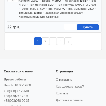
Артикул
29019
Бренд
VISHAY
На складе
414
шт
Вес
г.
0.3
Тип монтажа
SMD
Тип корпуса
SMPC (TO-277A)
Uобр. max, В
60V
Iпр. max.
7А
Iпр. имп. max.
280A
Тип диода
Шотки
Заводская упаковка
6500шт.
Конструкция диода
одиночный
22 грн.
Купить
1
2
...
6
→
Связаться с нами
Страницы
Время работы
О магазине
Пн.-Пт. 10.00-19.00
Как сделать заказ?
+38(068)831-61-91
Контакты
+38(099)277-72-99
Доставка и оплата
+38(093)068-90-37