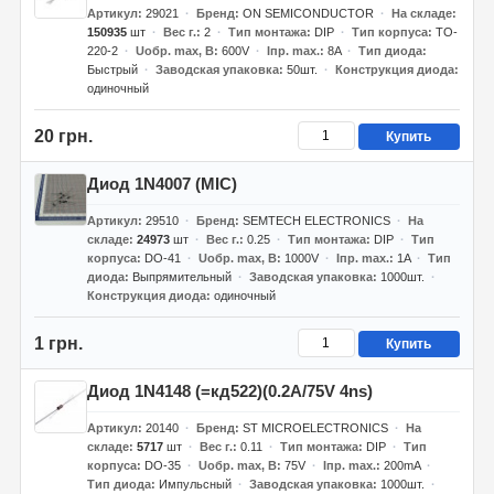
Артикул
29021
Бренд
ON SEMICONDUCTOR
На складе
150935
шт
Вес г.
2
Тип монтажа
DIP
Тип корпуса
TO-
220-2
Uобр. max, В
600V
Iпр. max.
8A
Тип диода
Быстрый
Заводская упаковка
50шт.
Конструкция диода
одиночный
20 грн.
Купить
Диод 1N4007 (MIC)
Артикул
29510
Бренд
SEMTECH ELECTRONICS
На
складе
24973
шт
Вес г.
0.25
Тип монтажа
DIP
Тип
корпуса
DO-41
Uобр. max, В
1000V
Iпр. max.
1A
Тип
диода
Выпрямительный
Заводская упаковка
1000шт.
Конструкция диода
одиночный
1 грн.
Купить
Диод 1N4148 (=кд522)(0.2A/75V 4ns)
Артикул
20140
Бренд
ST MICROELECTRONICS
На
складе
5717
шт
Вес г.
0.11
Тип монтажа
DIP
Тип
корпуса
DO-35
Uобр. max, В
75V
Iпр. max.
200mA
Тип диода
Импульсный
Заводская упаковка
1000шт.