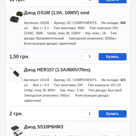
Диод GS1M (1.0A, 1000V) smd
Артикул
20156
Бренд
DC COMPONENTS
На складе
450
шт
Вес г.
0.1
Тип монтажа
SMD
Тип корпуса
DO-
214AC, SMA
Uобр. max, В
1000V
Iпр. max.
1A
Тип
диода
Выпрямительный
Заводская упаковка
2000шт.
Конструкция диода
одиночный
1,50 грн.
Купить
Диод HER157 (1.5A/800V/70ns)
Артикул
20144
Бренд
DC COMPONENTS
На складе
423
шт
Вес г.
0.4
Тип монтажа
DIP
Тип корпуса
DO-15
Uобр. max, В
800V
Iпр. max.
1.5A
Тип диода
Быстрый
Заводская упаковка
500шт.
Конструкция диода
одиночный
2 грн.
Купить
Диод SS10P6HM3