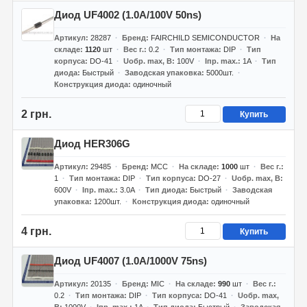
Диод UF4002 (1.0А/100V 50ns)
Артикул
28287
Бренд
FAIRCHILD SEMICONDUCTOR
На
складе
1120
шт
Вес г.
0.2
Тип монтажа
DIP
Тип
корпуса
DO-41
Uобр. max, В
100V
Iпр. max.
1A
Тип
диода
Быстрый
Заводская упаковка
5000шт.
Конструкция диода
одиночный
2 грн.
Купить
Диод HER306G
Артикул
29485
Бренд
MCC
На складе
1000
шт
Вес г.
1
Тип монтажа
DIP
Тип корпуса
DO-27
Uобр. max, В
600V
Iпр. max.
3.0A
Тип диода
Быстрый
Заводская
упаковка
1200шт.
Конструкция диода
одиночный
4 грн.
Купить
Диод UF4007 (1.0А/1000V 75ns)
Артикул
20135
Бренд
MIC
На складе
990
шт
Вес г.
0.2
Тип монтажа
DIP
Тип корпуса
DO-41
Uобр. max,