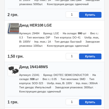
В
1000V
Iпр. max.
1A
Тип диода
Быстрый
Заводская
упаковка
5000шт.
Конструкция диода
одиночный
2 грн.
Купить
Диод HER108 LGE
Артикул
29484
Бренд
LGE
На складе
990
шт
Вес г.
0.3
Тип монтажа
DIP
Тип корпуса
DO-41
Uобр. max,
В
1000V
Iпр. max.
1A
Тип диода
Быстрый
Заводская
упаковка
1000шт.
Конструкция диода
одиночный
1,50 грн.
Купить
Диод 1N4148WS
Артикул
21041
Бренд
DIOTEC SEMICONDUCTOR
На
складе
938
шт
Вес г.
0.05
Тип монтажа
SMD
Тип
корпуса
SOD-323
Uобр. max, В
100V
Iпр. max.
300mA
Тип диода
Импульсный
Заводская упаковка
3000шт.
Конструкция диода
одиночный
1 грн.
Купить