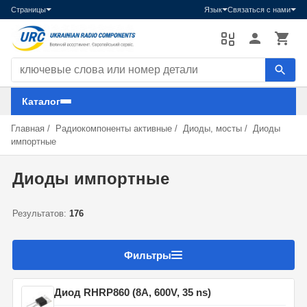
Страницы
Язык
Связаться с нами
Поиск компонентов
Каталог
Главная
/
Радиокомпоненты активные
/
Диоды, мосты
/
Диоды
импортные
Диоды импортные
Результатов:
176
Фильтры
Диод RHRP860 (8A, 600V, 35 ns)