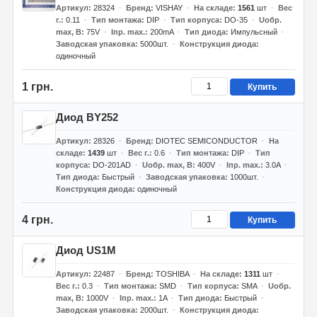
Артикул
28324
Бренд
VISHAY
На складе
1561
шт
Вес
г.
0.11
Тип монтажа
DIP
Тип корпуса
DO-35
Uобр.
max, В
75V
Iпр. max.
200mA
Тип диода
Импульсный
Заводская упаковка
5000шт.
Конструкция диода
одиночный
1 грн.
Купить
Диод BY252
Артикул
28326
Бренд
DIOTEC SEMICONDUCTOR
На
складе
1439
шт
Вес г.
0.6
Тип монтажа
DIP
Тип
корпуса
DO-201AD
Uобр. max, В
400V
Iпр. max.
3.0A
Тип диода
Быстрый
Заводская упаковка
1000шт.
Конструкция диода
одиночный
4 грн.
Купить
Диод US1M
Артикул
22487
Бренд
TOSHIBA
На складе
1311
шт
Вес г.
0.3
Тип монтажа
SMD
Тип корпуса
SMA
Uобр.
max, В
1000V
Iпр. max.
1A
Тип диода
Быстрый
Заводская упаковка
2000шт.
Конструкция диода