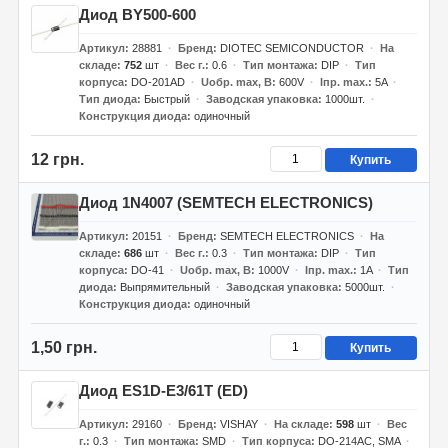
Диод BY500-600
Артикул
28881
Бренд
DIOTEC SEMICONDUCTOR
На
складе
752
шт
Вес г.
0.6
Тип монтажа
DIP
Тип
корпуса
DO-201AD
Uобр. max, В
600V
Iпр. max.
5A
Тип диода
Быстрый
Заводская упаковка
1000шт.
Конструкция диода
одиночный
12 грн.
Купить
Диод 1N4007 (SEMTECH ELECTRONICS)
Артикул
20151
Бренд
SEMTECH ELECTRONICS
На
складе
686
шт
Вес г.
0.3
Тип монтажа
DIP
Тип
корпуса
DO-41
Uобр. max, В
1000V
Iпр. max.
1A
Тип
диода
Выпрямительный
Заводская упаковка
5000шт.
Конструкция диода
одиночный
1,50 грн.
Купить
Диод ES1D-E3/61T (ED)
Артикул
29160
Бренд
VISHAY
На складе
598
шт
Вес
г.
0.3
Тип монтажа
SMD
Тип корпуса
DO-214AC, SMA