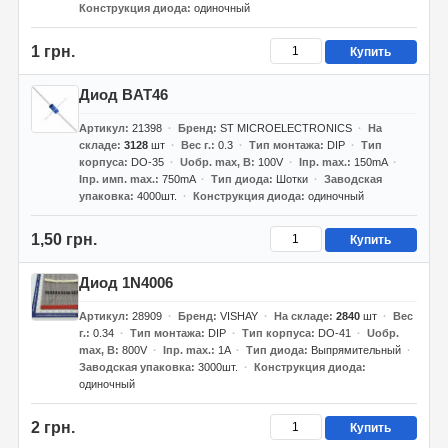
Конструкция диода
одиночный
1 грн.
Купить
Диод BAT46
Артикул
21398
Бренд
ST MICROELECTRONICS
На
складе
3128
шт
Вес г.
0.3
Тип монтажа
DIP
Тип
корпуса
DO-35
Uобр. max, В
100V
Iпр. max.
150mA
Iпр. имп. max.
750mA
Тип диода
Шотки
Заводская
упаковка
4000шт.
Конструкция диода
одиночный
1,50 грн.
Купить
Диод 1N4006
Артикул
28909
Бренд
VISHAY
На складе
2840
шт
Вес
г.
0.34
Тип монтажа
DIP
Тип корпуса
DO-41
Uобр.
max, В
800V
Iпр. max.
1A
Тип диода
Выпрямительный
Заводская упаковка
3000шт.
Конструкция диода
одиночный
2 грн.
Купить