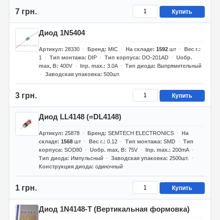
7 грн.
Купить
Диод 1N5404
Артикул
28330
Бренд
MIC
На складе
1592
шт
Вес г.
1
Тип монтажа
DIP
Тип корпуса
DO-201AD
Uобр.
max, В
400V
Iпр. max.
3.0A
Тип диода
Выпрямительный
Заводская упаковка
500шт.
3 грн.
Купить
Диод LL4148 (=DL4148)
Артикул
25878
Бренд
SEMTECH ELECTRONICS
На
складе
1568
шт
Вес г.
0.12
Тип монтажа
SMD
Тип
корпуса
SOD80
Uобр. max, В
75V
Iпр. max.
200mA
Тип диода
Импульсный
Заводская упаковка
2500шт.
Конструкция диода
одиночный
1 грн.
Купить
Диод 1N4148-T (Вертикальная формовка)