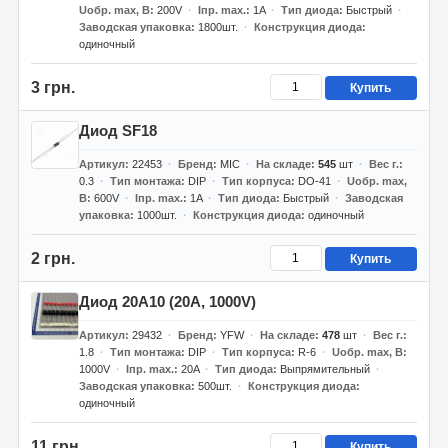
Uобр. max, В
200V
Iпр. max.
1A
Тип диода
Быстрый
Заводская упаковка
1800шт.
Конструкция диода
одиночный
3 грн.
Купить
Диод SF18
Артикул
22453
Бренд
MIC
На складе
545
шт
Вес г.
0.3
Тип монтажа
DIP
Тип корпуса
DO-41
Uобр. max,
В
600V
Iпр. max.
1A
Тип диода
Быстрый
Заводская
упаковка
1000шт.
Конструкция диода
одиночный
2 грн.
Купить
Диод 20A10 (20A, 1000V)
Артикул
29432
Бренд
YFW
На складе
478
шт
Вес г.
1.8
Тип монтажа
DIP
Тип корпуса
R-6
Uобр. max, В
1000V
Iпр. max.
20A
Тип диода
Выпрямительный
Заводская упаковка
500шт.
Конструкция диода
одиночный
11 грн.
Купить