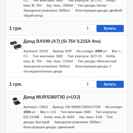
0.1
Тип монтажа
SMD
Тип корпуса
SOT-23
Uобр.
max, В
30V
Iпр. max.
200mA
Тип диода
Шотки
Заводская упаковка
3000шт.
Конструкция диода
двойной
общий катод
1 грн.
Купить
Диод BAV99 (A7) (Si 75V 0,215A 4ns)
Артикул
20142
Бренд
NXP
На складе
2069
шт
Вес г.
0.1
Тип монтажа
SMD
Тип корпуса
SOT-23
Uобр.
max, В
75V
Iпр. max.
215mA
Тип диода
Импульсный
Заводская упаковка
3000шт.
Конструкция диода
2
последовательных диода
1 грн.
Купить
Диод MURS360T3G (=U3J)
Артикул
23621
Бренд
ON SEMICONDUCTOR
На складе
1903
шт
Вес г.
0.6
Тип монтажа
SMD
Тип корпуса
DO-214AB
Uобр. max, В
600V
Iпр. max.
3.0A
Тип
диода
Быстрый
Заводская упаковка
2500шт.
Конструкция диода
одиночный