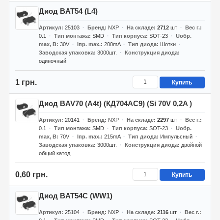
Диод BAT54 (L4)
Артикул
25103
Бренд
NXP
На складе
2712
шт
Вес г.
0.1
Тип монтажа
SMD
Тип корпуса
SOT-23
Uобр.
max, В
30V
Iпр. max.
200mA
Тип диода
Шотки
Заводская упаковка
3000шт.
Конструкция диода
одиночный
1 грн.
Купить
Диод BAV70 (A4t) (КД704АС9) (Si 70V 0,2A )
Артикул
20141
Бренд
NXP
На складе
2297
шт
Вес г.
0.1
Тип монтажа
SMD
Тип корпуса
SOT-23
Uобр.
max, В
70V
Iпр. max.
215mA
Тип диода
Импульсный
Заводская упаковка
3000шт.
Конструкция диода
двойной
общий катод
0,60 грн.
Купить
Диод BAT54C (WW1)
Артикул
25104
Бренд
NXP
На складе
2116
шт
Вес г.