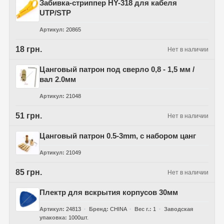
Забивка-стриппер HY-318 для кабеля
UTP/STP
Артикул
20865
18 грн.
Нет в наличии
Цанговый патрон под сверло 0,8 - 1,5 мм /
вал 2.0мм
Артикул
21048
51 грн.
Нет в наличии
Цанговый патрон 0.5-3mm, с набором цанг
Артикул
21049
85 грн.
Нет в наличии
Плектр для вскрытия корпусов 30мм
Артикул
24813
Бренд
CHINA
Вес г.
1
Заводская
упаковка
1000шт.