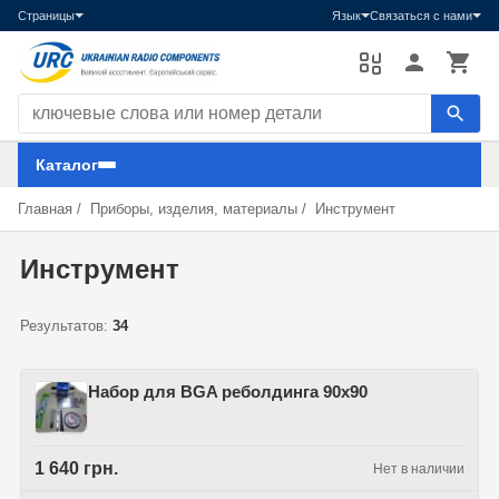
Страницы
Язык
Связаться с нами
Поиск компонентов
Каталог
Главная
/
Приборы, изделия, материалы
/
Инструмент
Инструмент
Результатов:
34
Набор для BGA реболдинга 90х90
1 640 грн.
Нет в наличии