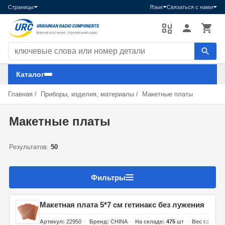
Страницы
Язык
Связаться с нами
Поиск компонентов
Каталог
Главная
/
Приборы, изделия, материалы
/
Макетные платы
Макетные платы
Результатов:
50
Фильтры
Макетная плата 5*7 см гетинакс без лужения
Артикул
22950
Бренд
CHINA
На складе
475
шт
Вес г.