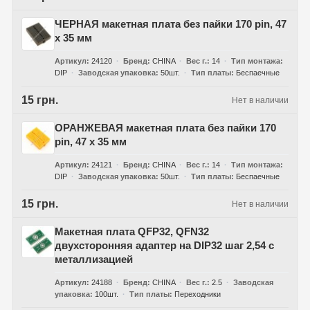
ЧЕРНАЯ макетная плата без пайки 170 pin, 47
x 35 мм
Артикул
24120
Бренд
CHINA
Вес г.
14
Тип монтажа
DIP
Заводская упаковка
50шт.
Тип платы
Беспаечные
15 грн.
Нет в наличии
ОРАНЖЕВАЯ макетная плата без пайки 170
pin, 47 x 35 мм
Артикул
24121
Бренд
CHINA
Вес г.
14
Тип монтажа
DIP
Заводская упаковка
50шт.
Тип платы
Беспаечные
15 грн.
Нет в наличии
Макетная плата QFP32, QFN32
двухсторонняя адаптер на DIP32 шаг 2,54 с
металлизацией
Артикул
24188
Бренд
CHINA
Вес г.
2.5
Заводская
упаковка
100шт.
Тип платы
Переходники