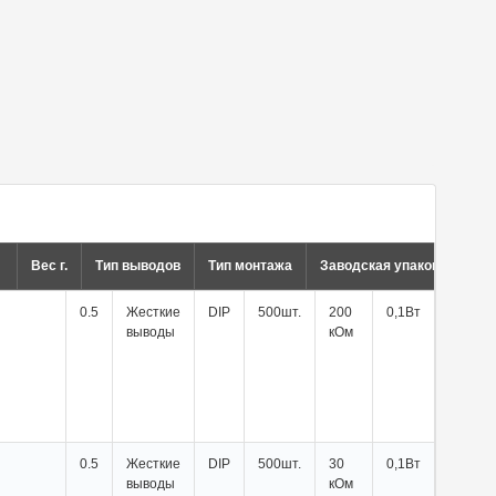
Вес г.
Тип выводов
Тип монтажа
Заводская упаковка
С
0.5
Жесткие
DIP
500шт.
200
0,1Вт
выводы
кОм
0.5
Жесткие
DIP
500шт.
30
0,1Вт
выводы
кОм