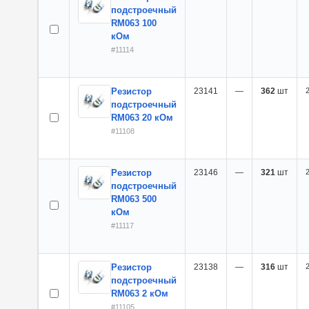
подстроечный
RM063 100
кОм
#11114
Резистор
23141
—
362
шт
2
подстроечный
RM063 20 кОм
#11108
Резистор
23146
—
321
шт
2
подстроечный
RM063 500
кОм
#11117
Резистор
23138
—
316
шт
2
подстроечный
RM063 2 кОм
#11105