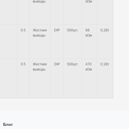
выводы
кОм
0.5
Жесткие
DIP
500шт.
68
0,1Вт
выводы
кОм
0.5
Жесткие
DIP
500шт.
470
0,1Вт
выводы
кОм
Блог