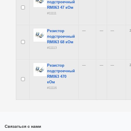
подстроечный
RM063 47 кОм
#11111
Резистор
—
—
—
2
подстроечный
RM063 68 кОм
#11113
Резистор
—
—
—
2
подстроечный
RM063 470
кОм
#11116
Связаться с нами