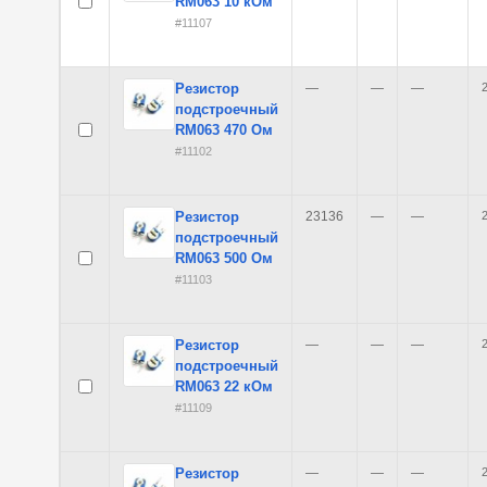
RM063 10 кОм
#11107
Резистор
—
—
—
2
подстроечный
RM063 470 Ом
#11102
Резистор
23136
—
—
2
подстроечный
RM063 500 Ом
#11103
Резистор
—
—
—
2
подстроечный
RM063 22 кОм
#11109
Резистор
—
—
—
2