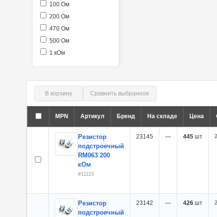
100 Ом
200 Ом
470 Ом
500 Ом
1 кОм
2,0 кОм
5,0 кОм
10 кОм
В корзину
Сравнить выбранное
20 кОм
22 кОм
MPN
Артикул
Бренд
На складе
Цена
30 кОм
Резистор
23145
—
445
шт
2
47 кОм
подстроечный
50 кОм
RM063 200
68 кОм
кОм
100 кОм
#11115
200 кОм
470 кОм
Резистор
23142
—
426
шт
2
500 кОм
подстроечный