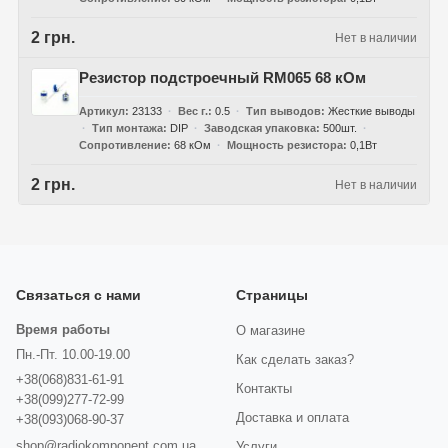
2 грн.
Нет в наличии
Резистор подстроечный RM065 68 кОм
Артикул
23133
Вес г.
0.5
Тип выводов
Жесткие выводы
Тип монтажа
DIP
Заводская упаковка
500шт.
Сопротивление
68 кОм
Мощность резистора
0,1Вт
2 грн.
Нет в наличии
Связаться с нами
Страницы
Время работы
О магазине
Пн.-Пт. 10.00-19.00
Как сделать заказ?
+38(068)831-61-91
Контакты
+38(099)277-72-99
Доставка и оплата
+38(093)068-90-37
shop@radiokomponent.com.ua
Услуги