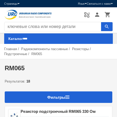
Страницы
Язык
Связаться с нами
Поиск компонентов
Каталог
Главная
/
Радиокомпоненты пассивные
/
Резисторы
/
Подстроечные
/
RM065
RM065
Результатов:
18
Фильтры
Резистор подстроечный RM065 330 Ом