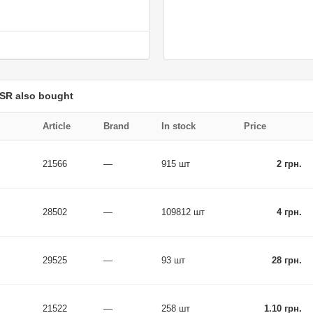
SR also bought
Article
Brand
In stock
Price
21566
—
915 шт
2 грн.
28502
—
109812 шт
4 грн.
29525
—
93 шт
28 грн.
21522
—
258 шт
1.10 грн.