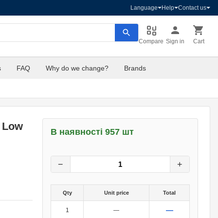
Language
Help
Contact us
Compare
Sign in
Cart
s
FAQ
Why do we change?
Brands
 Low
В наявності 957 шт
1.50
грн.
0
грн.
−
+
Qty
Unit price
Total
—
1
—