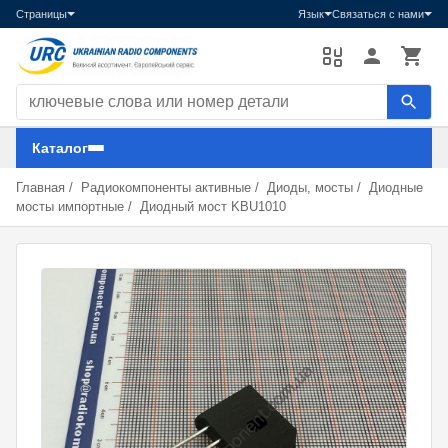
Страницы
Язык
Связаться с нами
Поиск компонентов
Каталог
Главная
/
Радиокомпоненты активные
/
Диоды, мосты
/
Диодные
мосты импортные
/
Диодный мост KBU1010