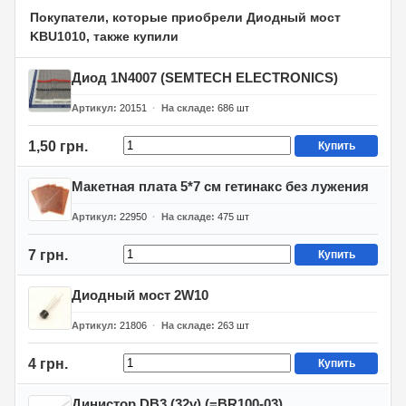
Покупатели, которые приобрели Диодный мост
KBU1010, также купили
Диод 1N4007 (SEMTECH ELECTRONICS)
Артикул
20151
На складе
686
шт
1,50 грн.
Купить
Макетная плата 5*7 см гетинакс без лужения
Артикул
22950
На складе
475
шт
7 грн.
Купить
Диодный мост 2W10
Артикул
21806
На складе
263
шт
4 грн.
Купить
Динистор DB3 (32v) (=BR100-03)