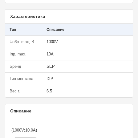
Характеристики
Тип
Описание
Uобр. max, В
1000V
Iпр. max.
10A
Бренд
SEP
Тип монтажа
DIP
Вес г.
6.5
Описание
(1000V;10.0A)