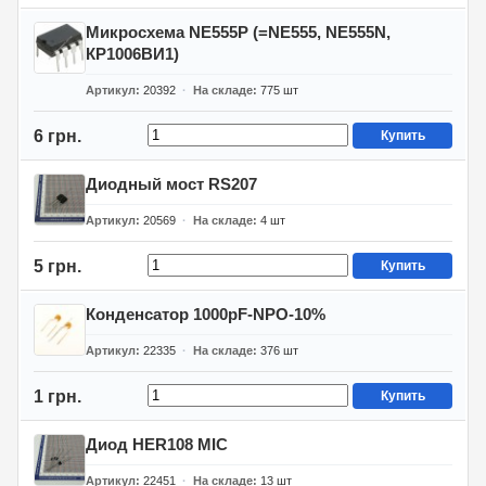
Микросхема NE555P (=NE555, NE555N,
КР1006ВИ1)
Артикул
20392
На складе
775
шт
6 грн.
Купить
Диодный мост RS207
Артикул
20569
На складе
4
шт
5 грн.
Купить
Конденсатор 1000pF-NPO-10%
Артикул
22335
На складе
376
шт
1 грн.
Купить
Диод HER108 MIC
Артикул
22451
На складе
13
шт