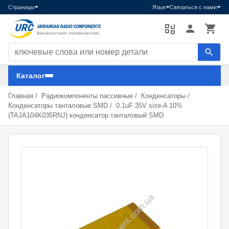
Страницы
Язык
Связаться с нами
Поиск компонентов
Каталог
Главная
/
Радиокомпоненты пассивные
/
Конденсаторы
/
Конденсаторы танталовые SMD
/
0.1uF 35V size-A 10%
(TAJA104K035RNJ) конденсатор танталовый SMD