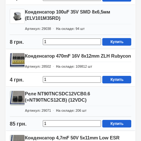
Конденсатор 100uF 35V SMD 8x6,5мм
(ELV101M35RD)
Артикул
29038
На складе
94
шт
8 грн.
Купить
Конденсатор 470mF 16V 8x12mm ZLH Rubycon
Артикул
28502
На складе
109812
шт
4 грн.
Купить
Реле NT90TNCSDC12VCB0.6
(=NT90TNCS12CB) (12VDC)
Артикул
29071
На складе
206
шт
85 грн.
Купить
Конденсатор 4,7mF 50V 5x11mm Low ESR