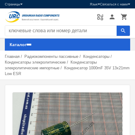
Страницы
Язык
Связаться с нами
Поиск компонентов
Каталог
Главная
/
Радиокомпоненты пассивные
/
Конденсаторы
/
Конденсаторы элекролитические
/
Конденсаторы
элекролитические импортные
/
Конденсатор 1000mF 35V 13x21mm
Low ESR