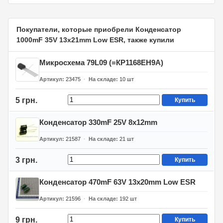
Покупатели, которые приобрели Конденсатор
1000mF 35V 13x21mm Low ESR, также купили
Микросхема 79L09 (=КР1168ЕН9А)
Артикул
23475
На складе
10
шт
5 грн.
Купить
Конденсатор 330mF 25V 8x12mm
Артикул
21587
На складе
21
шт
3 грн.
Купить
Конденсатор 470mF 63V 13x20mm Low ESR
Артикул
21596
На складе
192
шт
9 грн.
Купить