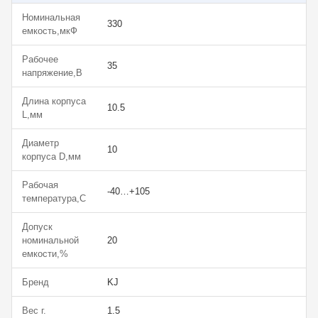
Номинальная
330
емкость,мкФ
Рабочее
35
напряжение,В
Длина корпуса
10.5
L,мм
Диаметр
10
корпуса D,мм
Рабочая
-40…+105
температура,С
Допуск
номинальной
20
емкости,%
Бренд
KJ
Вес г.
1.5