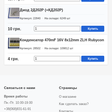
Диод 2Д202Р (=КД202Р)
Артикул
22840
На складе
6249
шт
10 грн.
Купить
Конденсатор 470mF 16V 8x12mm ZLH Rubycon
Артикул
28502
На складе
109812
шт
4 грн.
Купить
Связаться с нами
Страницы
Время работы
О магазине
Пн.-Пт. 10.00-19.00
Как сделать заказ?
+38(068)831-61-91
Контакты