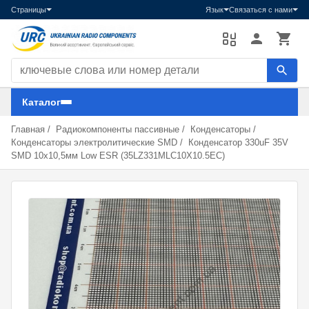
Страницы
Язык
Связаться с нами
Поиск компонентов
Каталог
Главная
/
Радиокомпоненты пассивные
/
Конденсаторы
/
Конденсаторы электролитические SMD
/
Конденсатор 330uF 35V
SMD 10x10,5мм Low ESR (35LZ331MLC10X10.5EC)