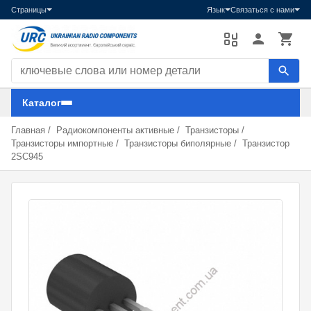
Страницы
Язык
Связаться с нами
Поиск компонентов
Каталог
Главная
/
Радиокомпоненты активные
/
Транзисторы
/
Транзисторы импортные
/
Транзисторы биполярные
/
Транзистор
2SC945