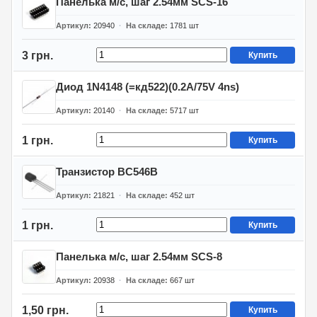
Панелька м/с, шаг 2.54мм SCS-16
Артикул
20940
На складе
1781
шт
3 грн.
Купить
Диод 1N4148 (=кд522)(0.2A/75V 4ns)
Артикул
20140
На складе
5717
шт
1 грн.
Купить
Транзистор BC546B
Артикул
21821
На складе
452
шт
1 грн.
Купить
Панелька м/с, шаг 2.54мм SCS-8
Артикул
20938
На складе
667
шт
1,50 грн.
Купить