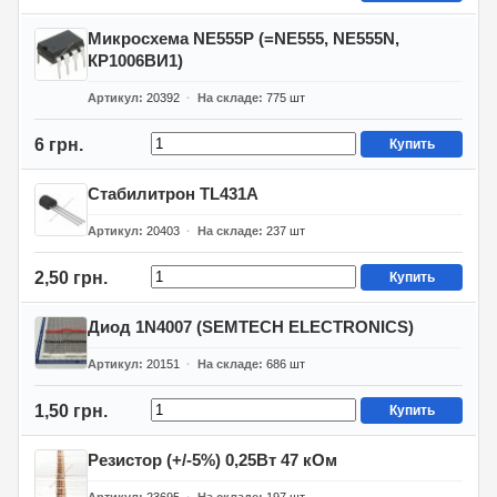
Микросхема NE555P (=NE555, NE555N,
КР1006ВИ1)
Артикул
20392
На складе
775
шт
6 грн.
Купить
Стабилитрон TL431A
Артикул
20403
На складе
237
шт
2,50 грн.
Купить
Диод 1N4007 (SEMTECH ELECTRONICS)
Артикул
20151
На складе
686
шт
1,50 грн.
Купить
Резистор (+/-5%) 0,25Вт 47 кОм