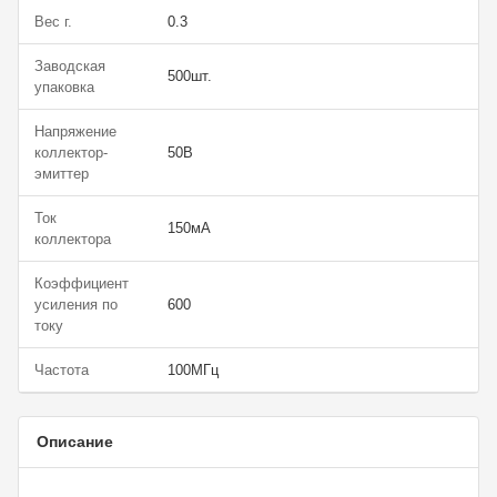
Вес г.
0.3
Заводская
500шт.
упаковка
Напряжение
коллектор-
50В
эмиттер
Ток
150мА
коллектора
Коэффициент
усиления по
600
току
Частота
100МГц
Описание