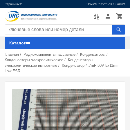
Страницы
Язык
Связаться с нами
Поиск компонентов
Каталог
Главная
/
Радиокомпоненты пассивные
/
Конденсаторы
/
Конденсаторы элекролитические
/
Конденсаторы
элекролитические импортные
/
Конденсатор 4,7mF 50V 5x11mm
Low ESR