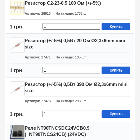
Резистор С2-23-0.5 100 Ом (+/-5%)
Артикул
26913
На складе
1733
шт
1 грн.
Купить
Резистор (+/-5%) 0,5Вт 20 Ом Ø2,3x6mm mini
size
Артикул
27471
На складе
135
шт
1 грн.
Купить
Резистор (+/-5%) 0,5Вт 390 Ом Ø2,3x6mm mini
size
Артикул
27478
На складе
293
шт
1 грн.
Купить
Реле NT90TNCSDC24VCB0.9
(=NT90TNCS24CB) (24VDC)