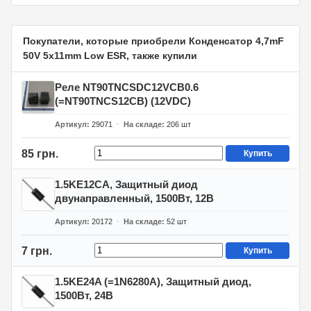
Покупатели, которые приобрели Конденсатор 4,7mF
50V 5x11mm Low ESR, также купили
Реле NT90TNCSDC12VCB0.6
(=NT90TNCS12CB) (12VDC)
Артикул
29071
На складе
206
шт
85 грн.
Купить
1.5KE12CA, Защитный диод
двунаправленный, 1500Вт, 12В
Артикул
20172
На складе
52
шт
7 грн.
Купить
1.5KE24A (=1N6280A), Защитный диод,
1500Вт, 24В