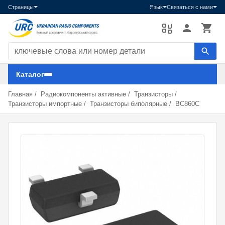
Страницы
Язык
Связаться с нами
Поиск компонентов
Каталог
Главная
/
Радиокомпоненты активные
/
Транзисторы
/
Транзисторы импортные
/
Транзисторы биполярные
/
BC860C