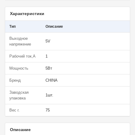
Характеристики
Тип
Описание
Выходное
5V
напряжение
Рабочий ток,А
1
Мощность
5Вт
Бренд
CHINA
Заводская
1шт.
упаковка
Вес г.
75
Описание