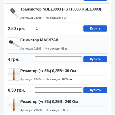
Транзистор MJE13003 (=ST13003,KSE13003)
Артикул
23065
На складе
8
шт
2,50 грн.
Купить
Симистор MAC97A8
Артикул
21143
На складе
55
шт
4 грн.
Купить
Резистор (+/-5%) 0,25Вт 39 Ом
Артикул
25404
На складе
2835
шт
0,50 грн.
Купить
Резистор (+/-5%) 0,25Вт 240 Ом
Артикул
23660
На складе
583
шт