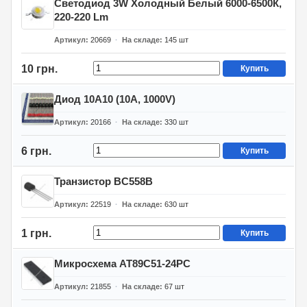
Светодиод 3W Холодный Белый 6000-6500К,
220-220 Lm
Артикул
20669
На складе
145
шт
10 грн.
Купить
Диод 10A10 (10A, 1000V)
Артикул
20166
На складе
330
шт
6 грн.
Купить
Транзистор BC558B
Артикул
22519
На складе
630
шт
1 грн.
Купить
Микросхема AT89C51-24PC
Артикул
21855
На складе
67
шт