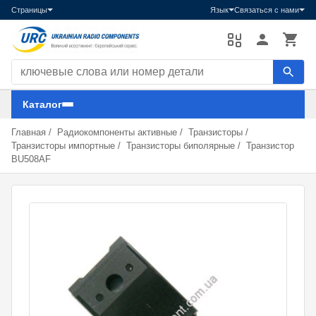
Страницы
Язык
Связаться с нами
Поиск компонентов
Каталог
Главная
/
Радиокомпоненты активные
/
Транзисторы
/
Транзисторы импортные
/
Транзисторы биполярные
/
Транзистор
BU508AF