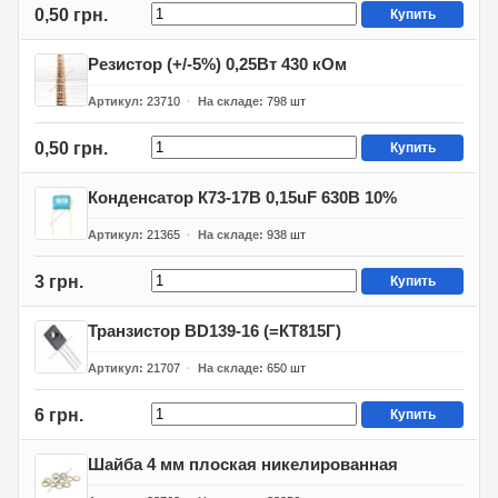
0,50 грн.
Купить
Резистор (+/-5%) 0,25Вт 430 кОм
Артикул
23710
На складе
798
шт
0,50 грн.
Купить
Конденсатор К73-17В 0,15uF 630В 10%
Артикул
21365
На складе
938
шт
3 грн.
Купить
Транзистор BD139-16 (=КТ815Г)
Артикул
21707
На складе
650
шт
6 грн.
Купить
Шайба 4 мм плоская никелированная