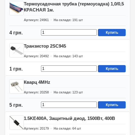
Термоусадочная трубка (термоусадка) 1,0/0,5
КРАСНАЯ 1м.
Артикул
24961
На складе
191
шт
4 грн.
Купить
Транзистор 2SC945
Артикул
20492
На складе
143
шт
1 грн.
Купить
Кварц 4MHz
Артикул
20258
На складе
123
шт
5 грн.
Купить
1.5KE400A, Защитный диод, 1500Вт, 400В
Артикул
20179
На складе
64
шт