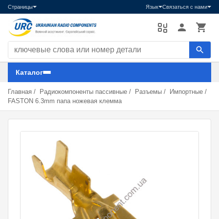
Страницы
Язык
Связаться с нами
Поиск компонентов
Каталог
Главная
/
Радиокомпоненты пассивные
/
Разъемы
/
Импортные
/
FASTON 6.3mm папа ножевая клемма