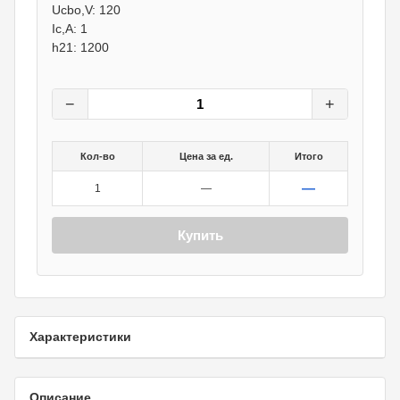
Ucbo,V: 120
Ic,A: 1
h21: 1200
−
+
Кол-во
Цена за ед.
Итого
—
1
—
Купить
Характеристики
Описание