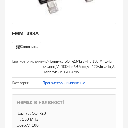
FMMT493A
Сравнить
Краткое описание
<p>Корпус: SOT-23<br />fT: 150 MHz<br
/>Uceo,V: 100<br />Ucbo,V: 120<br />Ic,A:
1<br />h21: 1200</p>
Категории
Транзисторы импортные
Немає в наявності
4,40
грн.
Корпус: SOT-23
0
грн.
fT: 150 MHz
Uceo,V: 100