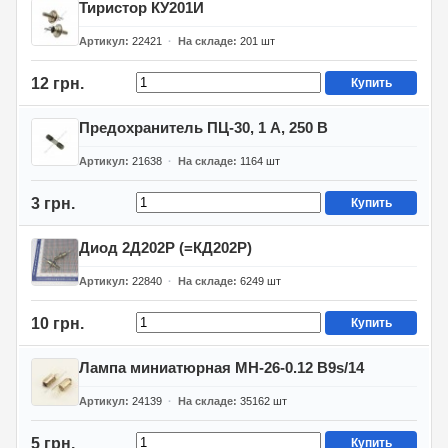
Тиристор КУ201И
Артикул
22421
На складе
201
шт
12 грн.
Купить
Предохранитель ПЦ-30, 1 А, 250 В
Артикул
21638
На складе
1164
шт
3 грн.
Купить
Диод 2Д202Р (=КД202Р)
Артикул
22840
На складе
6249
шт
10 грн.
Купить
Лампа миниатюрная МН-26-0.12 В9s/14
Артикул
24139
На складе
35162
шт
5 грн.
Купить