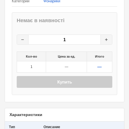
Категории
Фонарики
Немає в наявності
232
грн.
0
грн.
−
+
Кол-во
Цена за ед.
Итого
—
1
—
Купить
Характеристики
Тип
Описание