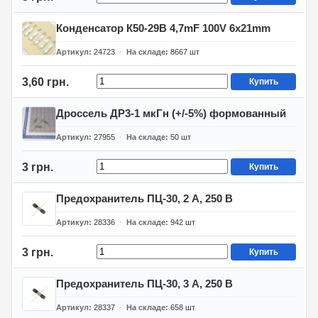
Конденсатор К50-29В 4,7mF 100V 6x21mm
Артикул
24723
На складе
8667
шт
3,60 грн.
Купить
Дроссель ДР3-1 мкГн (+/-5%) формованный
Артикул
27955
На складе
50
шт
3 грн.
Купить
Предохранитель ПЦ-30, 2 А, 250 В
Артикул
28336
На складе
942
шт
3 грн.
Купить
Предохранитель ПЦ-30, 3 А, 250 В
Артикул
28337
На складе
658
шт