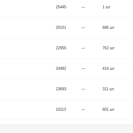
25445
—
1 шт
20151
—
686 шт
22955
—
762 шт
24492
—
414 шт
23693
—
311 шт
10113
—
601 шт