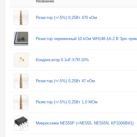
Название
Резистор (+/-5%) 0,25Вт 470 кОм
Резистор переменный 10 kОм WH148-1A-2 B 3pin пря
Конденсатор 0.1uF-X7R-10%
Резистор (+/-5%) 0,25Вт 47 кОм
Резистор (+/-5%) 0,25Вт 1,0 МОм
Микросхема NE555P (=NE555, NE555N, КР1006ВИ1)