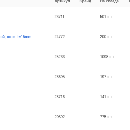
Артикул
Бренд
На складе
23711
—
501 шт
мой, шток L=15mm
24772
—
200 шт
25233
—
1098 шт
23695
—
197 шт
23716
—
141 шт
20392
—
775 шт