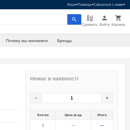
Язык
Помощь
Связаться с нами
Сравнить
Войти
Корзина
Почему мы меняемся
Бренды
Немає в наявності
2,50
грн.
0
грн.
−
+
Кол-во
Цена за ед.
Итого
—
1
—