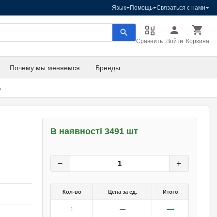
Язык
Помощь
Связаться с нами
Сравнить
Войти
Корзина
Почему мы меняемся
Бренды
%
В наявності 3491 шт
1
грн.
0
грн.
−
+
Кол-во
Цена за ед.
Итого
—
1
—