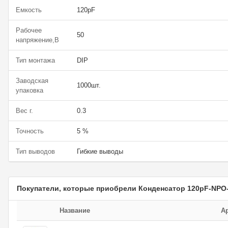
Емкость
120pF
Рабочее
50
напряжение,В
Тип монтажа
DIP
Заводская
1000шт.
упаковка
Вес г.
0.3
Точность
5 %
Тип выводов
Гибкие выводы
Покупатели, которые приобрели Конденсатор 120pF-NPO-
Название
А