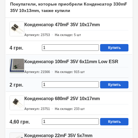
Покупатели, которые приобрели Конденсатор 330mF
35V 10x13mm, также купили
Конденсатор 470mF 35V 10x17mm
Артикул
23753
На складе
5
шт
4 грн.
Купить
Конденсатор 100mF 35V 6x11mm Low ESR
Артикул
21566
На складе
915
шт
2 грн.
Купить
Конденсатор 680mF 25V 10x17mm
Артикул
23751
На складе
233
шт
4,60 грн.
Купить
Конденсатор 22mF 35V 5x7mm