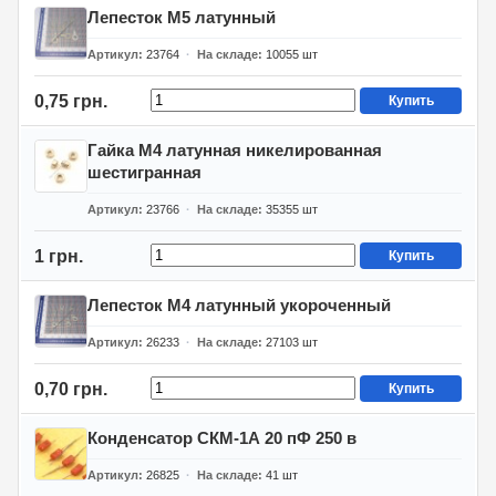
Лепесток М5 латунный
Артикул
23764
На складе
10055
шт
0,75 грн.
Купить
Гайка М4 латунная никелированная
шестигранная
Артикул
23766
На складе
35355
шт
1 грн.
Купить
Лепесток М4 латунный укороченный
Артикул
26233
На складе
27103
шт
0,70 грн.
Купить
Конденсатор СКМ-1А 20 пФ 250 в
Артикул
26825
На складе
41
шт