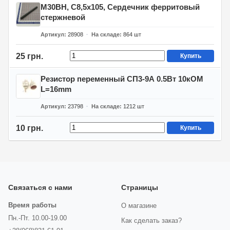
М30ВН, С8,5х105, Сердечник ферритовый
стержневой
Артикул
28908
На складе
864
шт
25 грн.
Купить
Резистор переменный СП3-9А 0.5Вт 10кОМ
L=16mm
Артикул
23798
На складе
1212
шт
10 грн.
Купить
Связаться с нами
Страницы
Время работы
О магазине
Пн.-Пт. 10.00-19.00
Как сделать заказ?