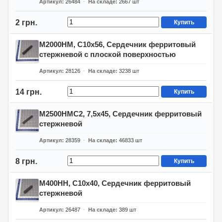
Артикул
26484
На складе
2667
шт
2 грн.
Купить
М2000НМ, С10х56, Сердечник ферритовый
стержневой с плоской поверхностью
Артикул
28126
На складе
3238
шт
14 грн.
Купить
М2500НМС2, 7,5х45, Сердечник ферритовый
стержневой
Артикул
28359
На складе
46833
шт
8 грн.
Купить
М400НН, С10х40, Сердечник ферритовый
стержневой
Артикул
26487
На складе
389
шт