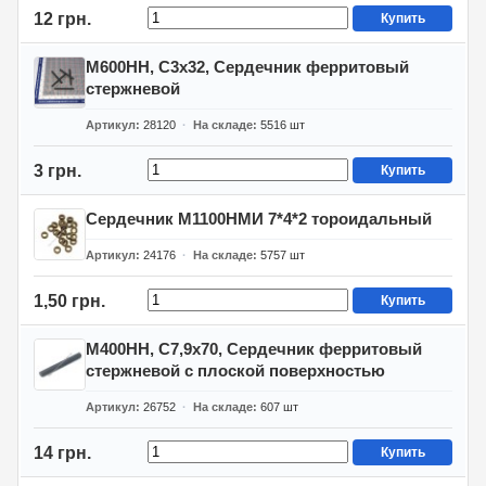
12 грн.
Купить
М600НН, С3х32, Сердечник ферритовый
стержневой
Артикул
28120
На складе
5516
шт
3 грн.
Купить
Сердечник М1100НМИ 7*4*2 тороидальный
Артикул
24176
На складе
5757
шт
1,50 грн.
Купить
М400НН, С7,9х70, Сердечник ферритовый
стержневой с плоской поверхностью
Артикул
26752
На складе
607
шт
14 грн.
Купить