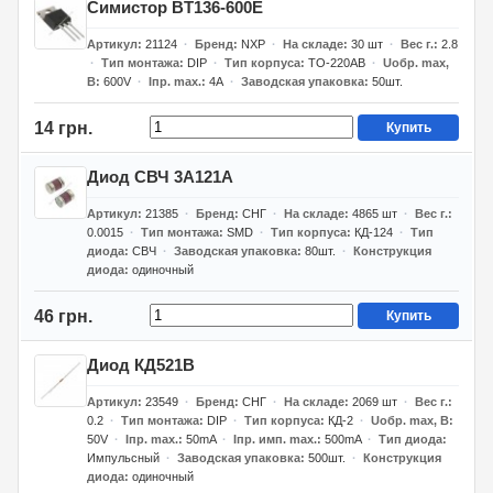
Симистор BT136-600E
Артикул
21124
Бренд
NXP
На складе
30
шт
Вес г.
2.8
Тип монтажа
DIP
Тип корпуса
TO-220AB
Uобр. max,
В
600V
Iпр. max.
4А
Заводская упаковка
50шт.
14 грн.
Купить
Диод СВЧ 3А121А
Артикул
21385
Бренд
СНГ
На складе
4865
шт
Вес г.
0.0015
Тип монтажа
SMD
Тип корпуса
КД-124
Тип
диода
СВЧ
Заводская упаковка
80шт.
Конструкция
диода
одиночный
46 грн.
Купить
Диод КД521В
Артикул
23549
Бренд
СНГ
На складе
2069
шт
Вес г.
0.2
Тип монтажа
DIP
Тип корпуса
КД-2
Uобр. max, В
50V
Iпр. max.
50mA
Iпр. имп. max.
500mA
Тип диода
Импульсный
Заводская упаковка
500шт.
Конструкция
диода
одиночный