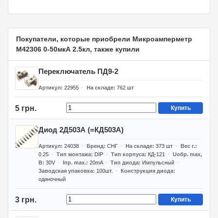
Покупатели, которые приобрели Микроамперметр
М42306 0-50мкА 2.5кл, также купили
Переключатель ПД9-2
Артикул
22955
На складе
762
шт
5 грн.
Купить
Диод 2Д503А (=КД503А)
Артикул
24038
Бренд
СНГ
На складе
373
шт
Вес г.
0.25
Тип монтажа
DIP
Тип корпуса
КД-121
Uобр. max,
В
30V
Iпр. max.
20mA
Тип диода
Импульсный
Заводская упаковка
100шт.
Конструкция диода
одиночный
3 грн.
Купить