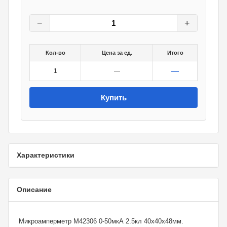
170
грн.
0
грн.
−
+
Кол-во
Цена за ед.
Итого
—
1
—
Купить
Характеристики
Описание
Микроамперметр М42306 0-50мкА 2.5кл 40х40х48мм.