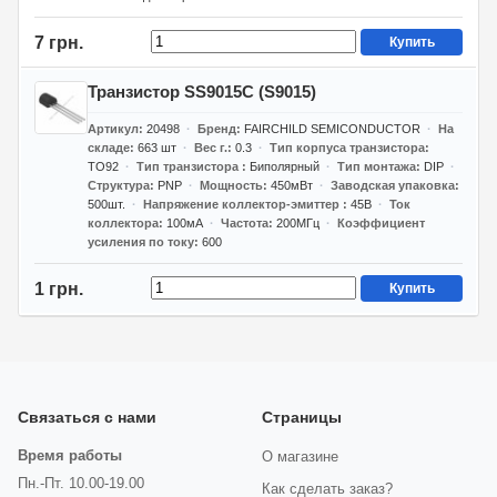
7 грн.
Купить
Транзистор SS9015C (S9015)
Артикул
20498
Бренд
FAIRCHILD SEMICONDUCTOR
На
складе
663
шт
Вес г.
0.3
Тип корпуса транзистора
TO92
Тип транзистора
Биполярный
Тип монтажа
DIP
Структура
PNP
Мощность
450мВт
Заводская упаковка
500шт.
Напряжение коллектор-эмиттер
45В
Ток
коллектора
100мА
Частота
200МГц
Коэффициент
усиления по току
600
1 грн.
Купить
Связаться с нами
Страницы
Время работы
О магазине
Пн.-Пт. 10.00-19.00
Как сделать заказ?