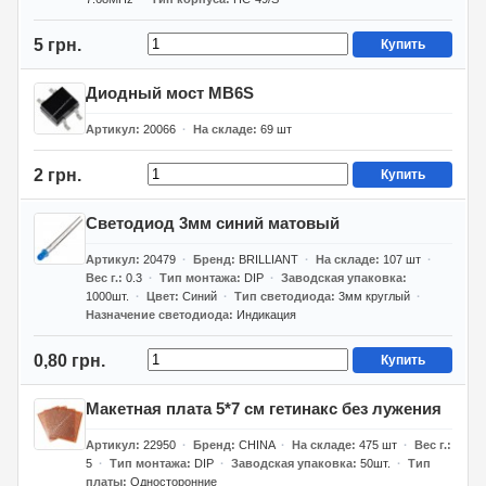
5 грн.
Купить
Диодный мост MB6S
Артикул
20066
На складе
69
шт
2 грн.
Купить
Светодиод 3мм синий матовый
Артикул
20479
Бренд
BRILLIANT
На складе
107
шт
Вес г.
0.3
Тип монтажа
DIP
Заводская упаковка
1000шт.
Цвет
Синий
Тип светодиода
3мм круглый
Назначение светодиода
Индикация
0,80 грн.
Купить
Макетная плата 5*7 см гетинакс без лужения
Артикул
22950
Бренд
CHINA
На складе
475
шт
Вес г.
5
Тип монтажа
DIP
Заводская упаковка
50шт.
Тип
платы
Односторонние