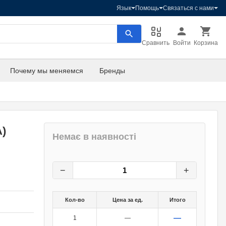
Язык
Помощь
Связаться с нами
Сравнить
Войти
Корзина
Почему мы меняемся
Бренды
)
Немає в наявності
5
грн.
0
грн.
−
+
Кол-во
Цена за ед.
Итого
—
1
—