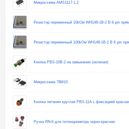
Микросхема AMS1117-1.2
Резистор переменный 10kОм WH148-1B-2 B 6 pin пря
Резистор переменный 100kОм WH148-1B-2 B 6 pin пр
Кнопка PBS-10B-2 на замыкание (зеленая)
Микросхема 78M10
Кнопка питания круглая PBS-11A с фиксацией красна
Ручка RN-6 для потенциометра черно-красная