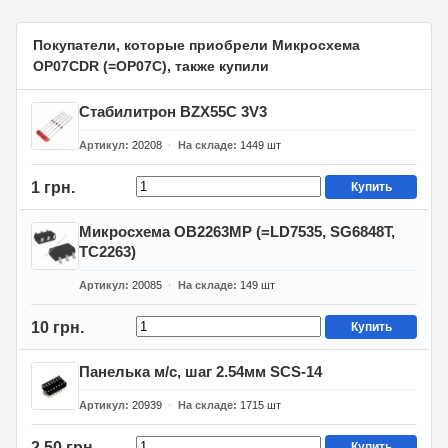
Покупатели, которые приобрели Микросхема
OP07CDR (=OP07C), также купили
Стабилитрон BZX55C 3V3
Артикул
20208
На складе
1449
шт
1 грн.
Купить
Микросхема OB2263MP (=LD7535, SG6848T,
TC2263)
Артикул
20085
На складе
149
шт
10 грн.
Купить
Панелька м/с, шаг 2.54мм SCS-14
Артикул
20939
На складе
1715
шт
2,50 грн.
Купить