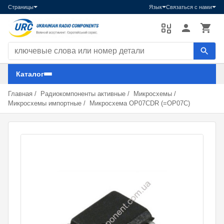
Страницы
Язык
Связаться с нами
Поиск компонентов
Каталог
Главная
/
Радиокомпоненты активные
/
Микросхемы
/
Микросхемы импортные
/
Микросхема OP07CDR (=OP07C)