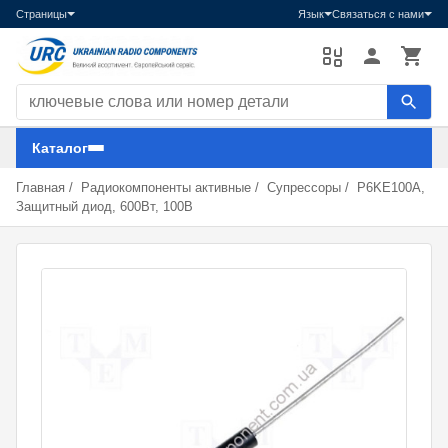
Страницы
Язык
Связаться с нами
Поиск компонентов
Каталог
Главная
/
Радиокомпоненты активные
/
Супрессоры
/
P6KE100A,
Защитный диод, 600Вт, 100В