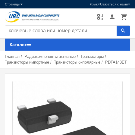
Страницы
Язык
Связаться с нами
Поиск компонентов
Каталог
Главная
/
Радиокомпоненты активные
/
Транзисторы
/
Транзисторы импортные
/
Транзисторы биполярные
/
PDTA143ET