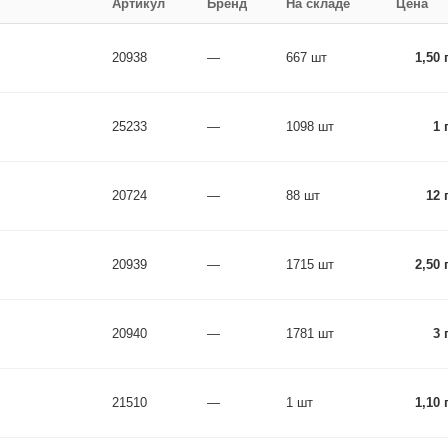
Артикул
Бренд
На складе
Цена
20938
—
667 шт
1,50 
25233
—
1098 шт
1 
20724
—
88 шт
12 
20939
—
1715 шт
2,50 
20940
—
1781 шт
3 
21510
—
1 шт
1,10 