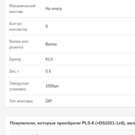
Механический
На плату
монтаж
Кол-во
8
контактов
Вилка или
Вилка
розетка
Бренд
KLS
Вес г.
0.8
Заводская
1000шт.
упаковка
Тип монтажа
DIP
Покупатели, которые приобрели PLS-8 (=DS1021-1x8), ви