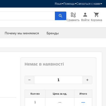
Язык
Помощь
Связаться с нами
Сравнить
Войти
Корзина
Почему мы меняемся
Бренды
Немає в наявності
0,80
грн.
0
грн.
−
+
Кол-во
Цена за ед.
Итого
—
1
—