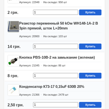
Артикул
22948
На складе
958
шт
2 грн.
Купить
Резистор переменный 50 kОм WH148-1A-2 B
3pin прямой, шток L=20mm
Артикул
20900
На складе
103
шт
14 грн.
Купить
Кнопка PBS-10B-2 на замыкание (зеленая)
Артикул
21045
На складе
86
шт
8 грн.
Купить
Конденсатор К73-17 0,15uF 630В 20%
Артикул
21366
На складе
2478
шт
2,50 грн.
Купить