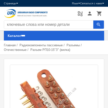
Страницы
Язык
Связаться с нами
Поиск компонентов
Каталог
Главная
/
Радиокомпоненты пассивные
/
Разъемы
/
Отечественные
/
Разъем РП10-15"З" (вилка)