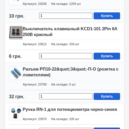
Артикул
23030
На складе
1293
шт
10 грн.
Купить
Выключатель клавишный KCD1-101 2Pin 6A
250В красный
Артикул
23612
На складе
159
шт
6 грн.
Купить
Разъем РП10-22&quot;З&quot;-П-О (розетка с
ловителями)
Артикул
23790
На складе
5
шт
32 грн.
Купить
Ручка RN-1 для потенциометра черно-синяя
Артикул
23970
На складе
105
шт