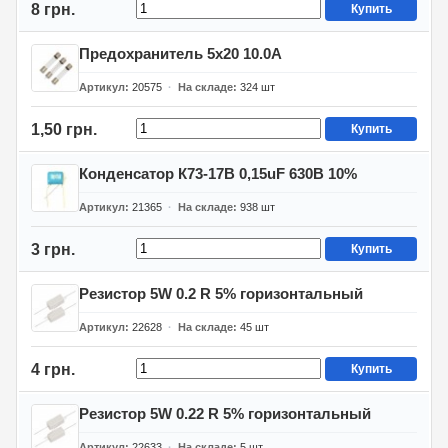
8 грн.
Купить
Предохранитель 5х20 10.0А
Артикул
20575
На складе
324
шт
1,50 грн.
Купить
Конденсатор К73-17В 0,15uF 630В 10%
Артикул
21365
На складе
938
шт
3 грн.
Купить
Резистор 5W 0.2 R 5% горизонтальный
Артикул
22628
На складе
45
шт
4 грн.
Купить
Резистор 5W 0.22 R 5% горизонтальный
Артикул
22633
На складе
5
шт