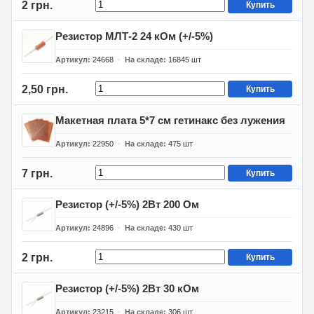
2 грн.
Купить
Резистор МЛТ-2 24 кОм (+/-5%)
Артикул
24668
На складе
16845
шт
2,50 грн.
Купить
Макетная плата 5*7 см гетинакс без лужения
Артикул
22950
На складе
475
шт
7 грн.
Купить
Резистор (+/-5%) 2Вт 200 Ом
Артикул
24896
На складе
430
шт
2 грн.
Купить
Резистор (+/-5%) 2Вт 30 кОм
Артикул
23215
На складе
306
шт