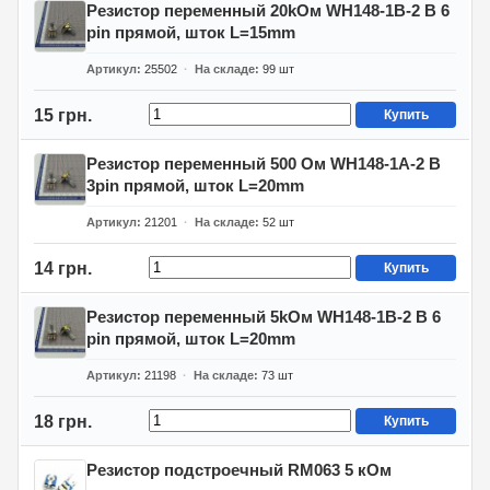
Резистор переменный 20kОм WH148-1B-2 B 6
pin прямой, шток L=15mm
Артикул
25502
На складе
99
шт
15 грн.
Купить
Резистор переменный 500 Ом WH148-1A-2 B
3pin прямой, шток L=20mm
Артикул
21201
На складе
52
шт
14 грн.
Купить
Резистор переменный 5kОм WH148-1B-2 B 6
pin прямой, шток L=20mm
Артикул
21198
На складе
73
шт
18 грн.
Купить
Резистор подстроечный RM063 5 кОм