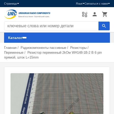
Страницы
Язык
Связаться с нами
Поиск компонентов
Каталог
Главная
/
Радиокомпоненты пассивные
/
Резисторы
/
Переменные
/
Резистор переменный 2kОм WH148-1B-2 B 6 pin
прямой, шток L=15mm