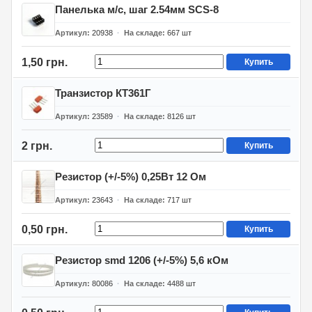
Панелька м/с, шаг 2.54мм SCS-8
Артикул
20938
На складе
667
шт
1,50 грн.
Купить
Транзистор КТ361Г
Артикул
23589
На складе
8126
шт
2 грн.
Купить
Резистор (+/-5%) 0,25Вт 12 Ом
Артикул
23643
На складе
717
шт
0,50 грн.
Купить
Резистор smd 1206 (+/-5%) 5,6 кОм
Артикул
80086
На складе
4488
шт