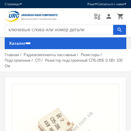
Страницы
Язык
Связаться с нами
Поиск компонентов
Каталог
Главная
/
Радиокомпоненты пассивные
/
Резисторы
/
Подстроечные
/
СП
/
Резистор подстроечный СП5-2ВБ 0.5Вт 100
Ом