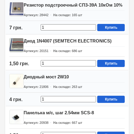
Резистор подстроечный СП3-39А 10кОм 10%
Артикул
28442
На складе
165
шт
7 грн.
Купить
Диод 1N4007 (SEMTECH ELECTRONICS)
Артикул
20151
На складе
686
шт
1,50 грн.
Купить
Диодный мост 2W10
Артикул
21806
На складе
263
шт
4 грн.
Купить
Панелька м/с, шаг 2.54мм SCS-8
Артикул
20938
На складе
667
шт