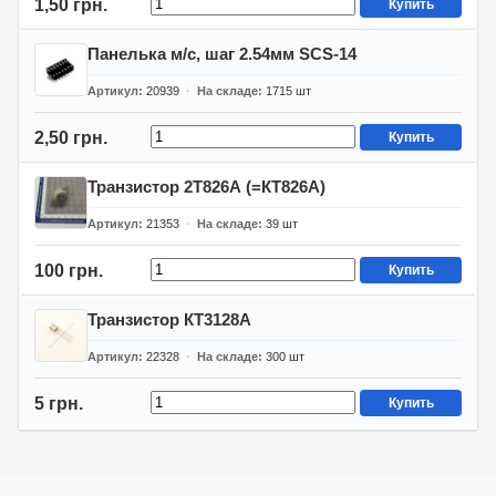
1,50 грн.
Купить
Панелька м/с, шаг 2.54мм SCS-14
Артикул
20939
На складе
1715
шт
2,50 грн.
Купить
Транзистор 2Т826А (=КТ826А)
Артикул
21353
На складе
39
шт
100 грн.
Купить
Транзистор КТ3128А
Артикул
22328
На складе
300
шт
5 грн.
Купить