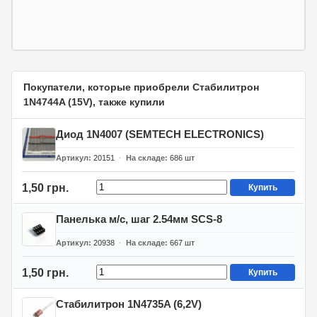
Покупатели, которые приобрели Стабилитрон
1N4744A (15V), также купили
Диод 1N4007 (SEMTECH ELECTRONICS)
Артикул
20151
На складе
686
шт
1,50 грн.
Купить
Панелька м/с, шаг 2.54мм SCS-8
Артикул
20938
На складе
667
шт
1,50 грн.
Купить
Стабилитрон 1N4735A (6,2V)