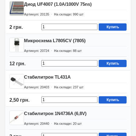
Диод UF4007 (1.0А/1000V 75ns)
Артикул
20135
На складе
990
шт
2 грн.
Купить
Микросхема L7805CV (7805)
Артикул
20724
На складе
88
шт
12 грн.
Купить
Стабилитрон TL431A
Артикул
20403
На складе
237
шт
2,50 грн.
Купить
Стабилитрон 1N4736A (6,8V)
Артикул
20440
На складе
20
шт