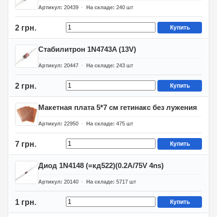
Артикул
20439
На складе
240
шт
2 грн.
Купить
Стабилитрон 1N4743A (13V)
Артикул
20447
На складе
243
шт
2 грн.
Купить
Макетная плата 5*7 см гетинакс без лужения
Артикул
22950
На складе
475
шт
7 грн.
Купить
Диод 1N4148 (=кд522)(0.2A/75V 4ns)
Артикул
20140
На складе
5717
шт
1 грн.
Купить